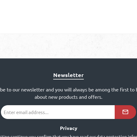
Newsletter
ibe to our newsletter and you will always be among the first to
about new products and offers.
Email
address
*²
Privacy
cting continue you confirm that you have read our
data protection info