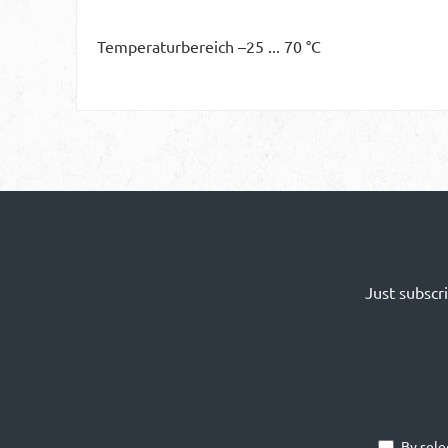
Temperaturbereich –25 ... 70 °C
Just subscr
By sele