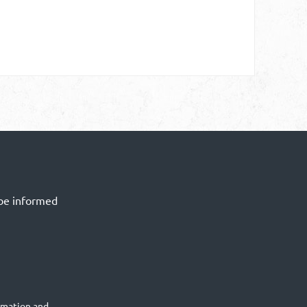
 be informed
rmation
and