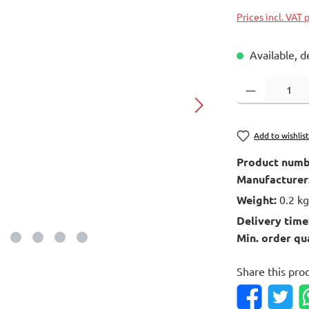
Prices incl. VAT 
Available, d
Product Quantity
Add to wishlis
Product numb
Manufacturer
Weight:
0.2 k
Delivery time
Min. order qu
Share this pro