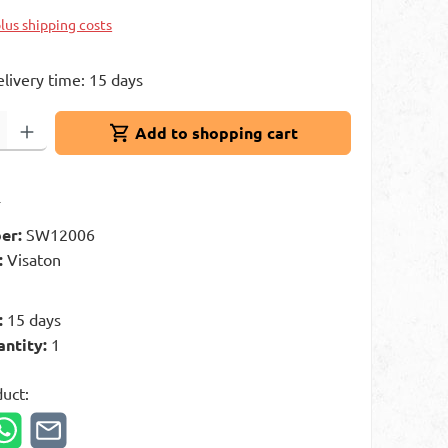
plus shipping costs
elivery time: 15 days
: Enter the desired amount or use the buttons to increase or decrease 
Add to shopping cart
t
er:
SW12006
:
Visaton
g
:
15 days
antity:
1
duct: