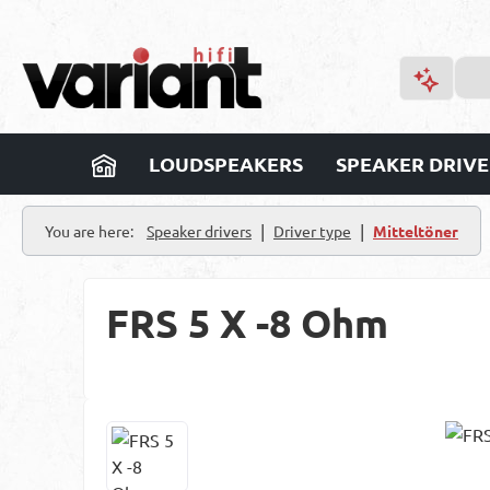
p to main content
Skip to search
Skip to main navigation
LOUDSPEAKERS
SPEAKER DRIVE
|
|
You are here:
Speaker drivers
Driver type
Mitteltöner
FRS 5 X -8 Ohm
Skip image gallery