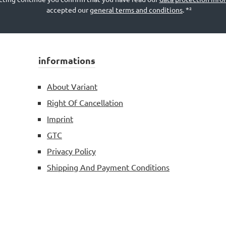
accepted our
general terms and conditions
.
*²
informations
About Variant
Right Of Cancellation
Imprint
GTC
Privacy Policy
Shipping And Payment Conditions