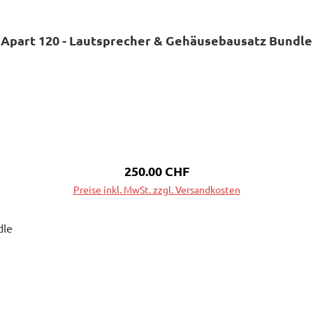
Apart 120 - Lautsprecher & Gehäusebausatz Bundle
Regulärer Preis:
250.00 CHF
Preise inkl. MwSt. zzgl. Versandkosten
In den Warenkorb