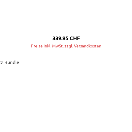
Regulärer Preis:
339.95 CHF
Preise inkl. MwSt. zzgl. Versandkosten
In den Warenkorb