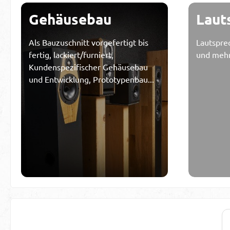
Gehäusebau
Laut
Als Bauzuschnitt vorgefertigt bis
Lautsprec
fertig, lackiert/furniert,
und meh
Kundenspezifischer Gehäusebau
und Entwicklung, Prototypenbau...