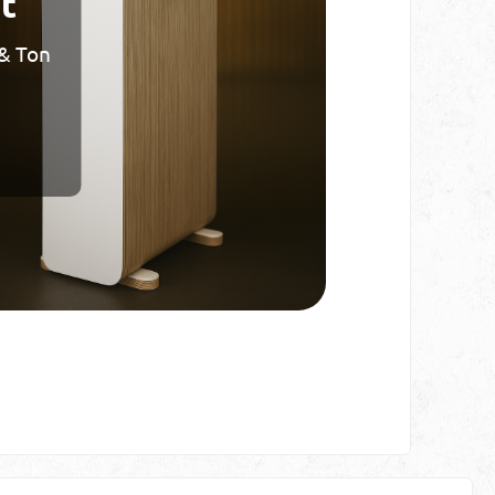
t
 & Ton