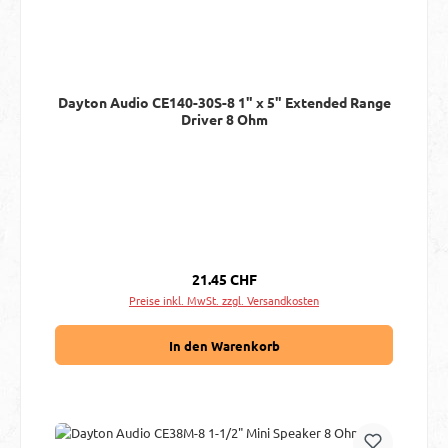
Dayton Audio CE140-30S-8 1" x 5" Extended Range
Driver 8 Ohm
Regulärer Preis:
21.45 CHF
Preise inkl. MwSt. zzgl. Versandkosten
In den Warenkorb