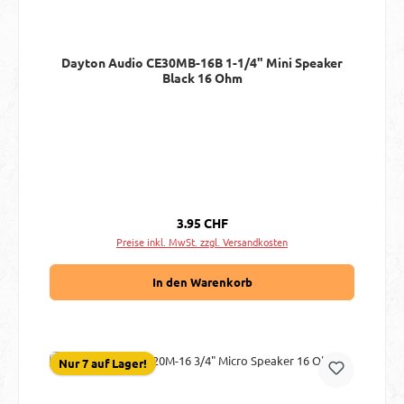
Dayton Audio CE30MB-16B 1-1/4" Mini Speaker
Black 16 Ohm
Regulärer Preis:
3.95 CHF
Preise inkl. MwSt. zzgl. Versandkosten
In den Warenkorb
Nur 7 auf Lager!