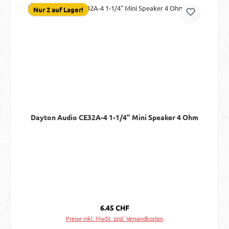
Nur 2 auf Lager!
Dayton Audio CE32A-4 1-1/4" Mini Speaker 4 Ohm
Regulärer Preis:
6.45 CHF
Preise inkl. MwSt. zzgl. Versandkosten