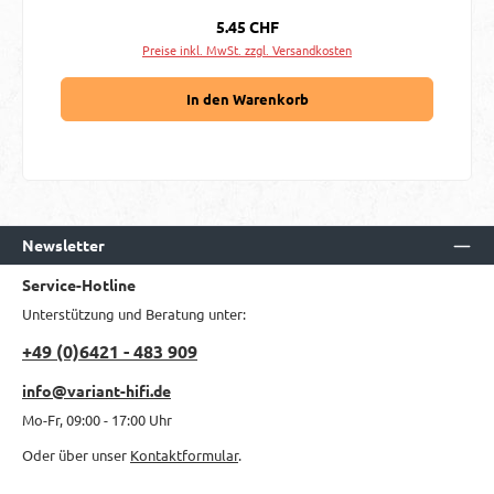
Regulärer Preis:
5.45 CHF
Preise inkl. MwSt. zzgl. Versandkosten
In den Warenkorb
Newsletter
Service-Hotline
Unterstützung und Beratung unter:
+49 (0)6421 - 483 909
info@variant-hifi.de
Mo-Fr, 09:00 - 17:00 Uhr
Oder über unser
Kontaktformular
.