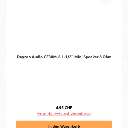
Dayton Audio CE38M-8 1-1/2" Mini Speaker 8 Ohm
Regulärer Preis:
4.95 CHF
Preise inkl. MwSt. zzgl. Versandkosten
In den Warenkorb