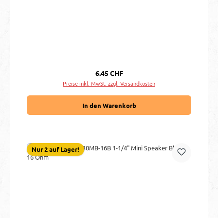
Regulärer Preis:
6.45 CHF
Preise inkl. MwSt. zzgl. Versandkosten
In den Warenkorb
Nur 2 auf Lager!