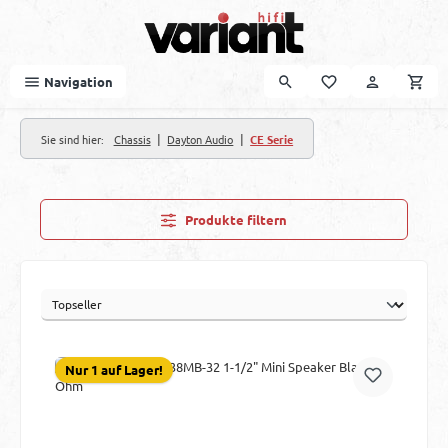
Zum Hauptinhalt springen
Navigation
|
|
Sie sind hier:
Chassis
Dayton Audio
CE Serie
Produkte filtern
Nur 1 auf Lager!