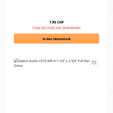
Regulärer Preis:
7.95 CHF
Preise inkl. MwSt. zzgl. Versandkosten
In den Warenkorb