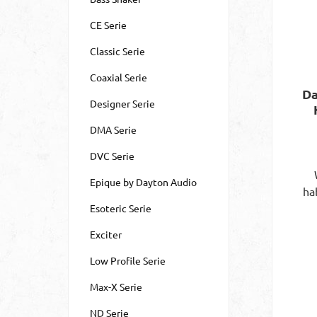
CE Serie
Classic Serie
Coaxial Serie
Da
Designer Serie
DMA Serie
DVC Serie
Epique by Dayton Audio
ha
Esoteric Serie
Exciter
Da
Low Profile Serie
Max-X Serie
Di
ND Serie