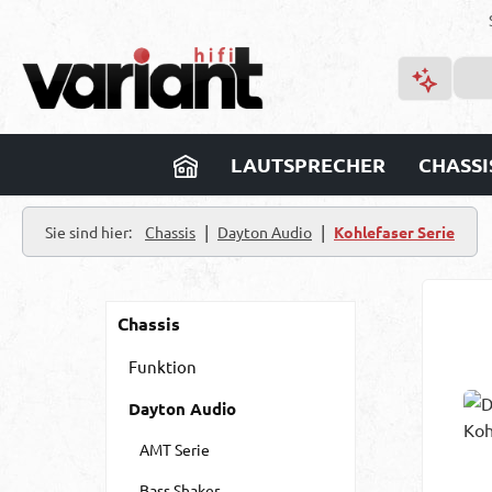
m Hauptinhalt springen
Zur Suche springen
Zur Hauptnavigation springen
LAUTSPRECHER
CHASSI
|
|
Sie sind hier:
Chassis
Dayton Audio
Kohlefaser Serie
Chassis
Funktion
Dayton Audio
AMT Serie
Bass Shaker