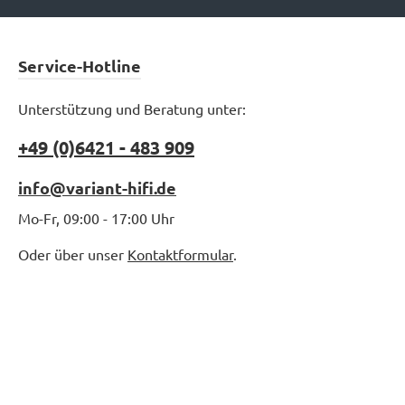
be
Vi
m
Service-Hotline
ab
übe
Zol
Unterstützung und Beratung unter:
Z
+49 (0)6421 - 483 909
A
info@variant-hifi.de
le
ei
Ka
Mo-Fr, 09:00 - 17:00 Uhr
is
Oder über unser
Kontaktformular
.
M
wen
fü
Fro
F
übe