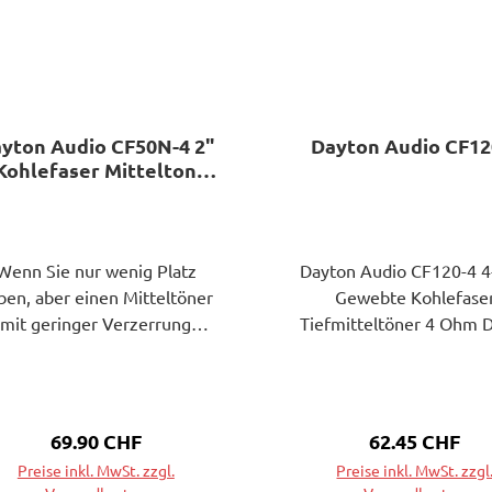
yton Audio CF50N-4 2"
Dayton Audio CF12
Kohlefaser Mittelton
Kalotte
Wenn Sie nur wenig Platz
Dayton Audio CF120-4 4
ben, aber einen Mitteltöner
Gewebte Kohlefase
mit geringer Verzerrung
Tiefmitteltöner 4 Ohm D
benötigen, ist der 2-Zoll-
1/2"-Mitteltieftöner CF
Mitteltöner CF50N-4 von
von Dayton Audio nutzt
yton Audio mit Karbonfaser-
High-Tech-Membran a
Kalotte die perfekte Wahl.
Kohlefaser, um eine per
Regulärer Preis:
69.90 CHF
Regulärer Prei
62.45 CHF
eser kompakte Mitteltöner
Kombination aus visuel
Preise inkl. MwSt. zzgl.
Preise inkl. MwSt. zzgl
kombiniert eine 2-Zoll-
Ästhetik und kompromiss