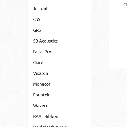
C
Tectonic
Au
CSS
be
k
GRS
a
hi
SB Acoustics
Faital Pro
Ko
Ciare
Visaton
Monacor
Ne
Le
Fountek
Fro
Wavecor
l
In
RAAL Ribbon
au
Ku
ein
Bold North Audio