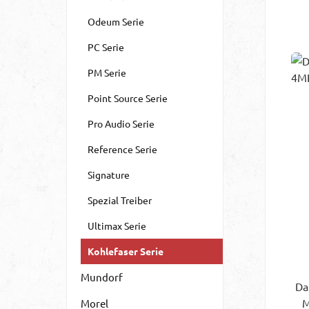
Odeum Serie
PC Serie
Mo
PM Serie
un
ei
Point Source Serie
Pak
Pro Audio Serie
v
Reference Serie
Signature
Gu
Spezial Treiber
A
Ultimax Serie
in
Kohlefaser Serie
gro
zu
Mundorf
Da
G
M
Morel
u