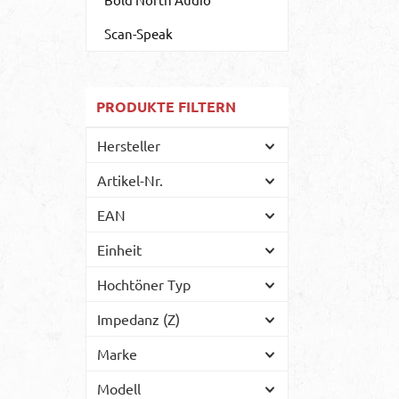
2-3
Scan-Speak
si
bi
Ka
ei
PRODUKTE FILTERN
Neo
M
Re
Hersteller
ho
In
k
Artikel-Nr.
Fr
EAN
Mem
p
S
Einheit
p
a
D
Hochtöner Typ
id
Impedanz (Z)
K
Marke
M
Modell
R