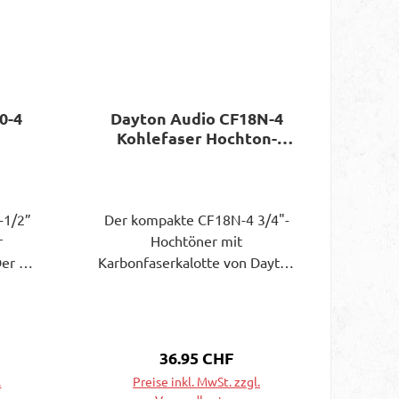
0-4
Dayton Audio CF18N-4
Kohlefaser Hochton-
Kalotte
-1/2”
Der kompakte CF18N-4 3/4"-
r
Hochtöner mit
er 4-
Karbonfaserkalotte von Dayton
120-4
Audio bietet eine Kombination
 eine
aus fortschrittlicher
us
Technologie und
fekte
benutzerfreundlichem Design
s:
Regulärer Preis:
36.95 CHF
ler
und ist damit eine
.
Preise inkl. MwSt. zzgl.
loser
ausgezeichnete Wahl für