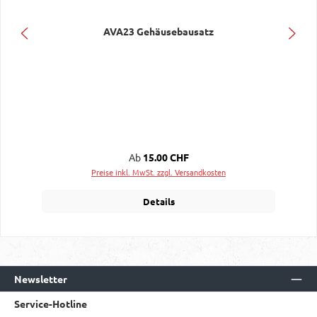
AVA23 Gehäusebausatz
Regulärer Preis:
Ab
15.00 CHF
Preise inkl. MwSt. zzgl. Versandkosten
Details
Newsletter
Service-Hotline