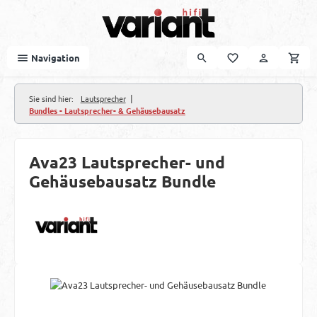
Zum Hauptinhalt springen
Navigation
|
Sie sind hier:
Lautsprecher
Bundles - Lautsprecher- & Gehäusebausatz
Ava23 Lautsprecher- und
Gehäusebausatz Bundle
Bildergalerie überspringen