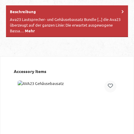
Beschreibung
Ava23 Lautsprecher- und Gehäusebausatz Bundle [...] die Ava23
überzeugt auf der ganzen Linie: Die erwartet ausgewogene
Bassa…
Mehr
Produktgalerie überspringen
Accessory Items