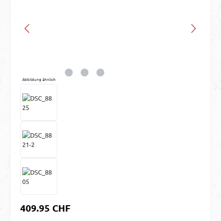
Abbildung ähnlich
Regulärer Preis:
409.95 CHF