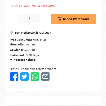
Preise inkl. MwSt. zzgl. Versandkosten
Produkt Anzahl: Gib den gewünschten Wert ein oder benutze die Schaltflächen um d
In den Warenkorb
Zum Merkzettel hinzufügen
Produktnummer:
BU3198
Hersteller:
variant
Gewicht:
0.001 kg
Lieferzeit:
5-28 Tage
Mindestabnahme:
1
Dieses Produkt weiterempfehlen: