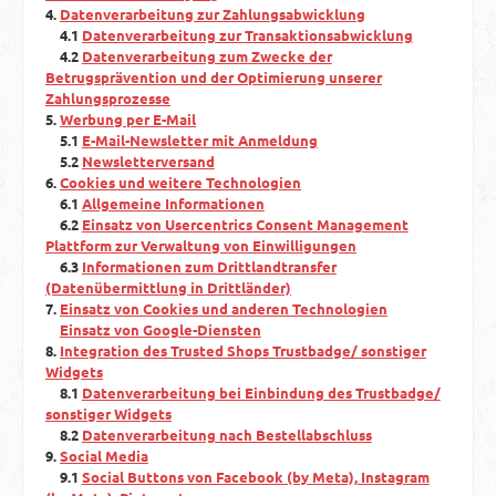
4.
Datenverarbeitung zur Zahlungsabwicklung
4.1
Datenverarbeitung zur Transaktionsabwicklung
4.2
Datenverarbeitung zum Zwecke der
Betrugsprävention und der Optimierung unserer
Zahlungsprozesse
5.
Werbung per E-Mail
5.1
E-Mail-Newsletter mit Anmeldung
5.2
Newsletterversand
6.
Cookies und weitere Technologien
6.1
Allgemeine Informationen
6.2
Einsatz von Usercentrics Consent Management
Plattform zur Verwaltung von Einwilligungen
6.3
Informationen zum Drittlandtransfer
(Datenübermittlung in Drittländer)
7.
Einsatz von Cookies und anderen Technologien
Einsatz von Google-Diensten
8.
Integration des Trusted Shops Trustbadge/ sonstiger
Widgets
8.1
Datenverarbeitung bei Einbindung des Trustbadge/
sonstiger Widgets
8.2
Datenverarbeitung nach Bestellabschluss
9.
Social Media
9.1
Social Buttons von Facebook (by Meta), Instagram