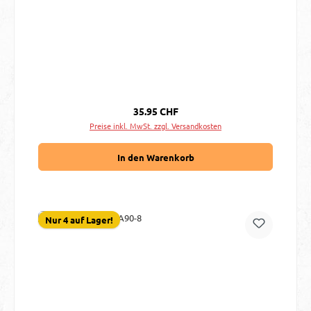
Regulärer Preis:
35.95 CHF
Preise inkl. MwSt. zzgl. Versandkosten
In den Warenkorb
Nur 4 auf Lager!