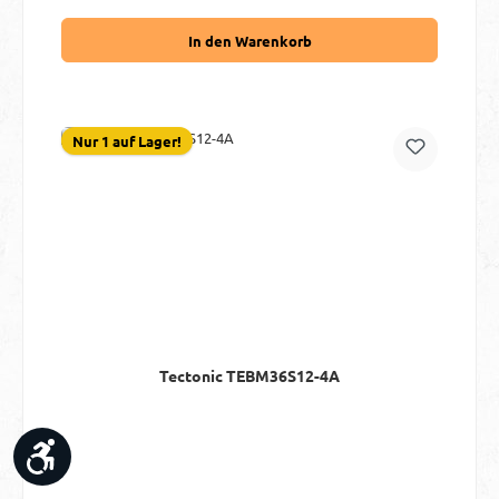
In den Warenkorb
Nur 1 auf Lager!
Tectonic TEBM36S12-4A
Werkzeugleiste anzeigen