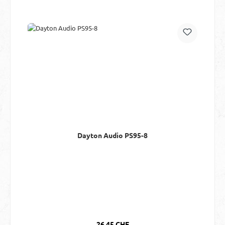
Dayton Audio PS95-8
Regulärer Preis:
26.45 CHF