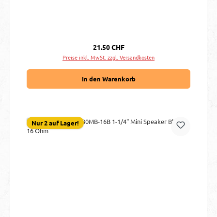
Regulärer Preis:
21.50 CHF
Preise inkl. MwSt. zzgl. Versandkosten
In den Warenkorb
Nur 2 auf Lager!