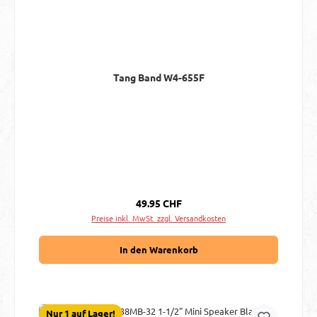
Tang Band W4-655F
Regulärer Preis:
49.95 CHF
Preise inkl. MwSt. zzgl. Versandkosten
In den Warenkorb
Nur 1 auf Lager!