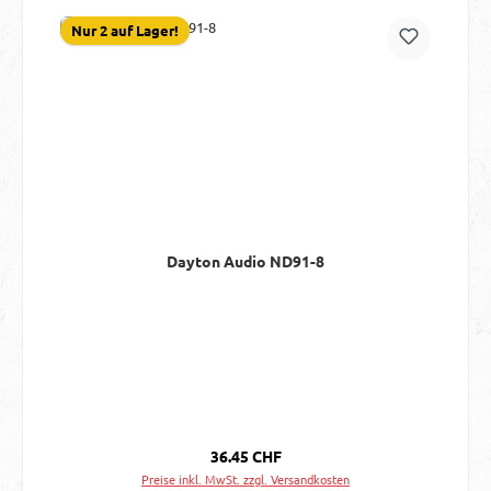
Nur 2 auf Lager!
Dayton Audio ND91-8
Regulärer Preis:
36.45 CHF
Preise inkl. MwSt. zzgl. Versandkosten