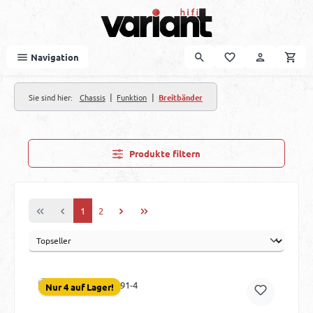
Zum Hauptinhalt springen
Navigation
|
|
Sie sind hier:
Chassis
Funktion
Breitbänder
Produkte filtern
Seite
Seite
1
2
Nur 4 auf Lager!