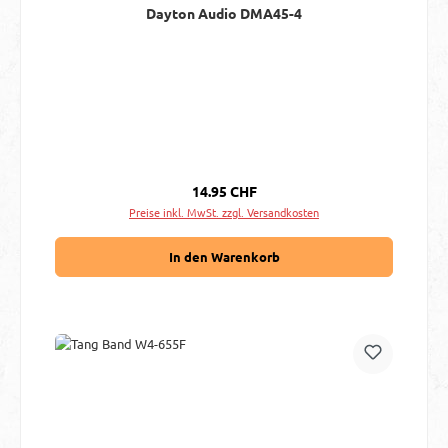
Dayton Audio DMA45-4
Regulärer Preis:
14.95 CHF
Preise inkl. MwSt. zzgl. Versandkosten
In den Warenkorb