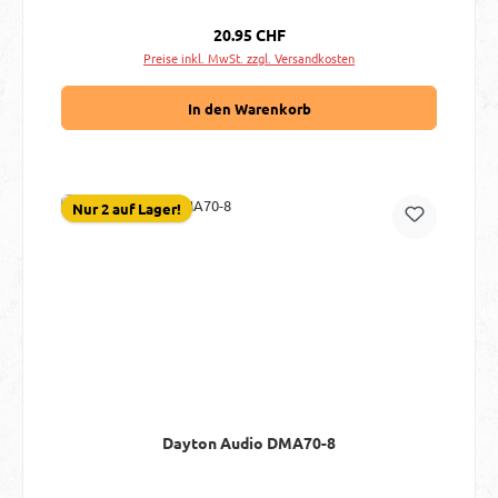
Regulärer Preis:
20.95 CHF
Preise inkl. MwSt. zzgl. Versandkosten
In den Warenkorb
Nur 2 auf Lager!
Dayton Audio DMA70-8