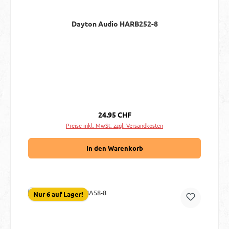
Dayton Audio HARB252-8
Regulärer Preis:
24.95 CHF
Preise inkl. MwSt. zzgl. Versandkosten
In den Warenkorb
Nur 6 auf Lager!