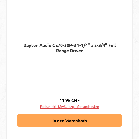
Dayton Audio CE70-30P-8 1-1/4" x 2-3/4" Full
Range Driver
Regulärer Preis:
11.95 CHF
Preise inkl. MwSt. zzgl. Versandkosten
In den Warenkorb