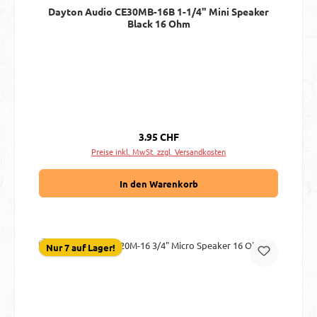
Dayton Audio CE30MB-16B 1-1/4" Mini Speaker
Black 16 Ohm
Regulärer Preis:
3.95 CHF
Preise inkl. MwSt. zzgl. Versandkosten
In den Warenkorb
Nur 7 auf Lager!