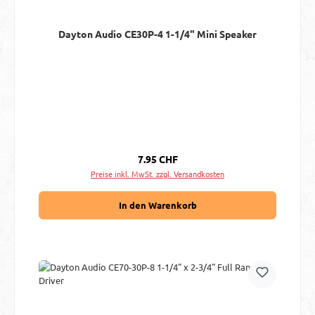
Dayton Audio CE30P-4 1-1/4" Mini Speaker
Regulärer Preis:
7.95 CHF
Preise inkl. MwSt. zzgl. Versandkosten
In den Warenkorb