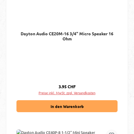
Dayton Audio CE20M-16 3/4" Micro Speaker 16
Ohm
Regulärer Preis:
3.95 CHF
Preise inkl. MwSt. zzgl. Versandkosten
In den Warenkorb