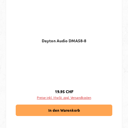
Dayton Audio DMA58-8
Regulärer Preis:
19.95 CHF
Preise inkl. MwSt. zzgl. Versandkosten
In den Warenkorb