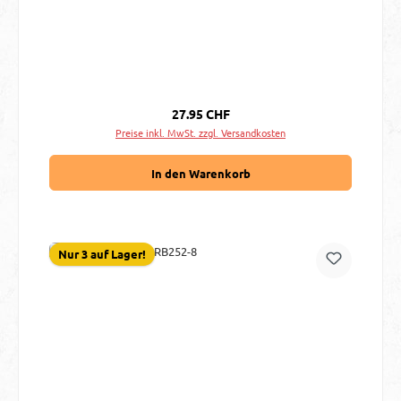
Regulärer Preis:
27.95 CHF
Preise inkl. MwSt. zzgl. Versandkosten
In den Warenkorb
Nur 3 auf Lager!