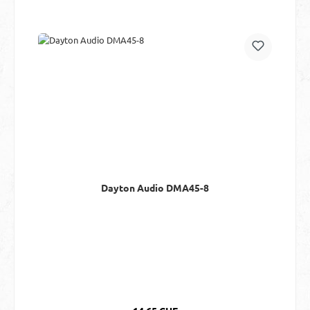
Dayton Audio DMA45-8
Regulärer Preis: