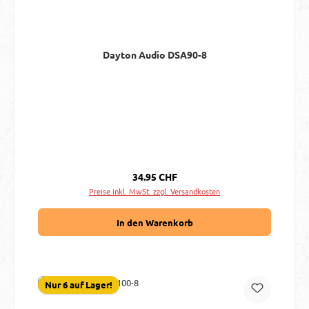
Dayton Audio DSA90-8
Regulärer Preis:
34.95 CHF
Preise inkl. MwSt. zzgl. Versandkosten
In den Warenkorb
Nur 6 auf Lager!