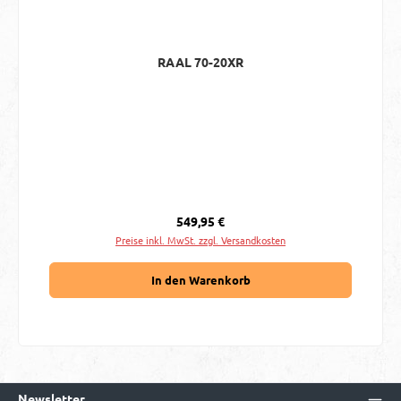
RAAL 70-20XR
Regulärer Preis:
549,95 €
Preise inkl. MwSt. zzgl. Versandkosten
In den Warenkorb
Newsletter