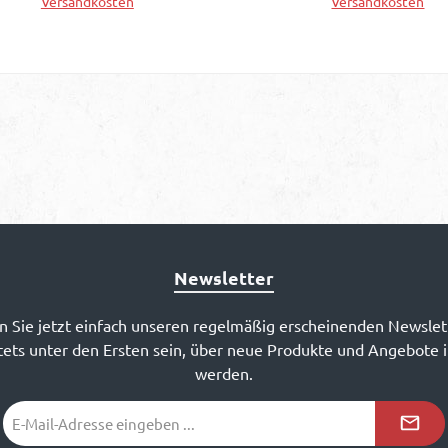
Versandkosten
Versandkosten
gelfestigkeit und benötigen
Kennschalldruck SPL = 
erfür nicht einmal besonders
(2,83V; 1m)
In den Warenkorb
In den Warenkorb
große Gehäuse. Dank
Gleichstromwiderstand R
makelloser
Ohm Kraftfaktor BL = 13
ertragungsqualität bis über
Schwingspuleninduktivitä
ei Kilohertz bieten sie sich
1,16 mH Effektive
sogar für Zweiweg-
Membranfläche Sd = 20
Konstruktionen an.
Bewegte Masse incl. Luf
mms = 89 g Äquivalentv
Vas = 28 l Freiluftgesam
Qts = 0,46 (Qms=10,
Newsletter
Qes=0,48) Durchmesser
Schwingspule = 51 mm L
 Sie jetzt einfach unseren regelmäßig erscheinenden Newslet
Auslenkung xlin = +/- 1
ets unter den Ersten sein, über neue Produkte und Angebote 
Einbaudurchmesser d =
werden.
mm Aussendurchmesser
223,5 mm Einbautiefe (
E-
eingefräst) t = 126 mm G
Mail-
m = 4,4 kg