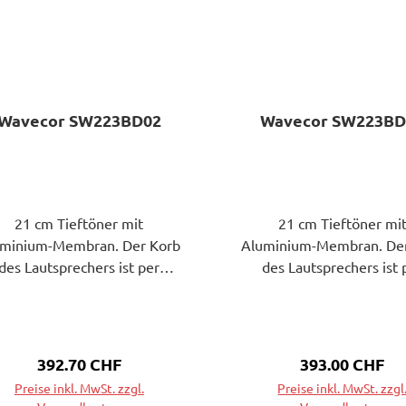
Wavecor SW223BD02
Wavecor SW223BD
21 cm Tieftöner mit
21 cm Tieftöner mi
uminium-Membran. Der Korb
Aluminium-Membran. De
des Lautsprechers ist per
des Lautsprechers ist 
Druckgussverfahren
Druckgussverfahre
rgestellt.Zeitschrift Hobby
hergestellt. Belastbarkeit
HiFiWavecors Subwoofer-
(Nenn/Musik) = 200
Treiber SW223BD02 und
Frequenzbereich = 25-1
Regulärer Preis:
392.70 CHF
Regulärer Prei
393.00 CHF
23BD03 liefern grandiosen
Resonanzfrequenz fs = 
Preise inkl. MwSt. zzgl.
Preise inkl. MwSt. zzgl
Tiefbass mit enormer
Impedanz R = 8 Oh