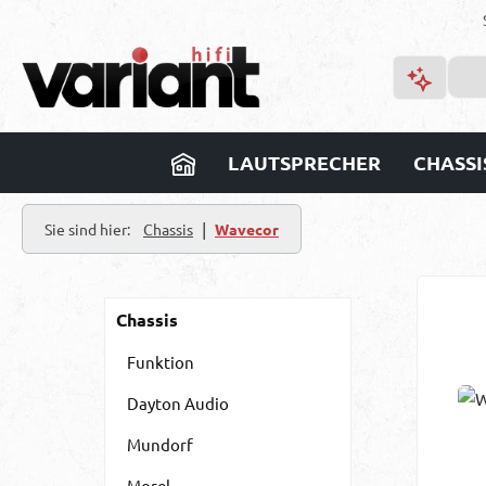
m Hauptinhalt springen
Zur Suche springen
Zur Hauptnavigation springen
LAUTSPRECHER
CHASSI
|
Sie sind hier:
Chassis
Wavecor
Chassis
Funktion
Dayton Audio
Mundorf
Morel