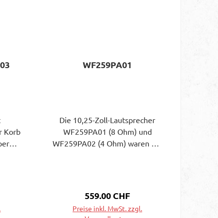
03
WF259PA01
t
Die 10,25-Zoll-Lautsprecher
r Korb
WF259PA01 (8 Ohm) und
per
WF259PA02 (4 Ohm) waren die
n
ersten Produkte von Wavecor,
die speziell für
 W
Beschallungsanlagen entwickelt
000 Hz
wurden. Sie verbinden die
s:
Regulärer Preis:
559.00 CHF
25 Hz
bekannten audiophilen
.
Preise inkl. MwSt. zzgl.
m
Klangeigenschaften eines