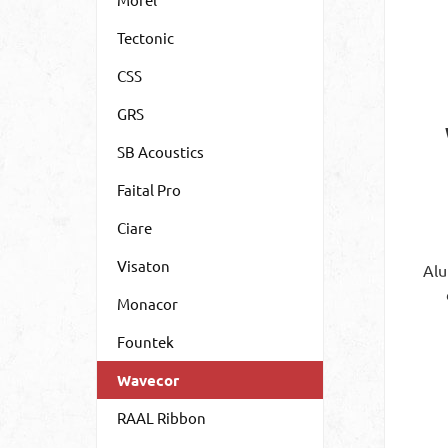
Tectonic
CSS
GRS
SB Acoustics
Faital Pro
Ciare
Visaton
Al
Monacor
Fountek
he
Wavecor
SW2
RAAL Ribbon