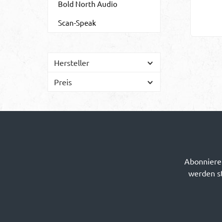
Bold North Audio
Pe
hi
Scan-Speak
Üb
Hersteller
zw
Preis
Abonnieren
werden st