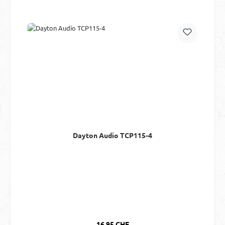
Dayton Audio TCP115-4
Regulärer Preis:
16.95 CHF