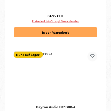
Regulärer Preis:
84.95 CHF
Preise inkl. MwSt. zzgl. Versandkosten
In den Warenkorb
Nur 4 auf Lager!
Dayton Audio DC130B-4