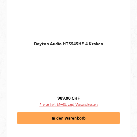
Dayton Audio HTS545HE-4 Kraken
Regulärer Preis:
989.00 CHF
Preise inkl. MwSt. zzgl. Versandkosten
In den Warenkorb