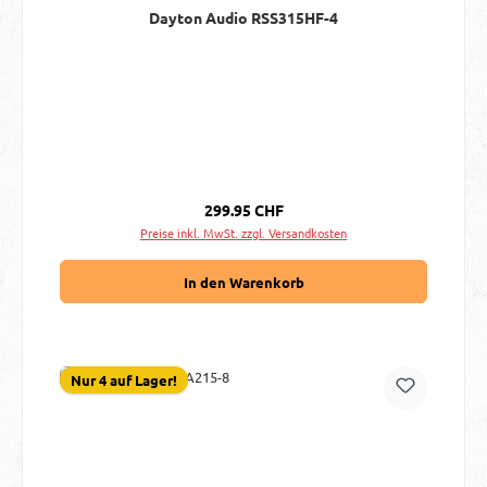
Dayton Audio RSS315HF-4
Regulärer Preis:
299.95 CHF
Preise inkl. MwSt. zzgl. Versandkosten
In den Warenkorb
Nur 4 auf Lager!