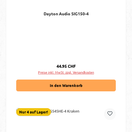
Dayton Audio SIG150-4
Regulärer Preis:
44.95 CHF
Preise inkl. MwSt. zzgl. Versandkosten
In den Warenkorb
Nur 4 auf Lager!