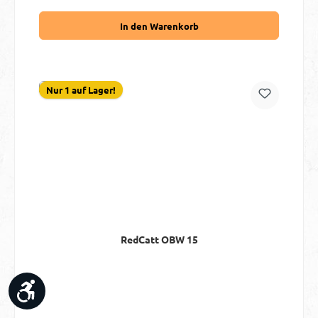
In den Warenkorb
Nur 1 auf Lager!
RedCatt OBW 15
Werkzeugleiste anzeigen