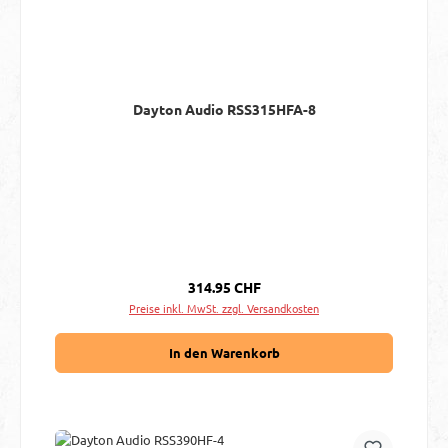
Dayton Audio RSS315HFA-8
Regulärer Preis:
314.95 CHF
Preise inkl. MwSt. zzgl. Versandkosten
In den Warenkorb