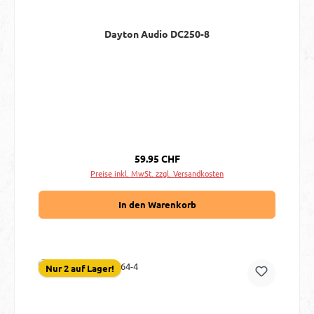
Dayton Audio DC250-8
Regulärer Preis:
59.95 CHF
Preise inkl. MwSt. zzgl. Versandkosten
In den Warenkorb
Nur 2 auf Lager!