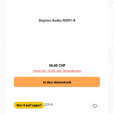
Dayton Audio ND91-8
Regulärer Preis:
36.45 CHF
Preise inkl. MwSt. zzgl. Versandkosten
In den Warenkorb
Nur 4 auf Lager!