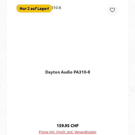
Nur 2 auf Lager!
Dayton Audio PA310-8
Regulärer Preis:
159.95 CHF
Preise inkl. MwSt. zzgl. Versandkosten