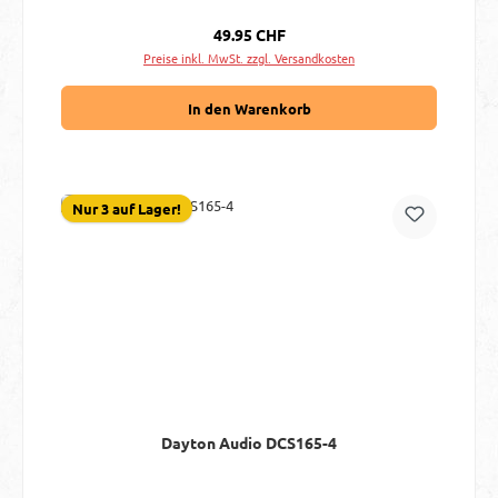
Regulärer Preis:
49.95 CHF
Preise inkl. MwSt. zzgl. Versandkosten
In den Warenkorb
Nur 3 auf Lager!
Dayton Audio DCS165-4