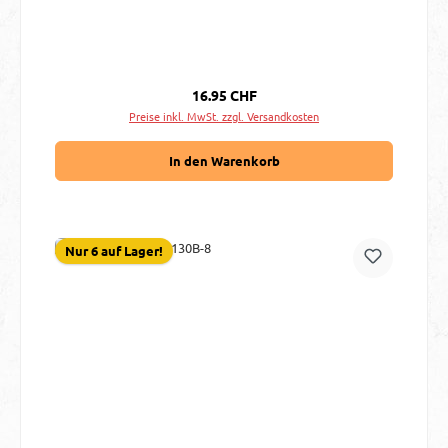
Regulärer Preis:
16.95 CHF
Preise inkl. MwSt. zzgl. Versandkosten
In den Warenkorb
Nur 6 auf Lager!