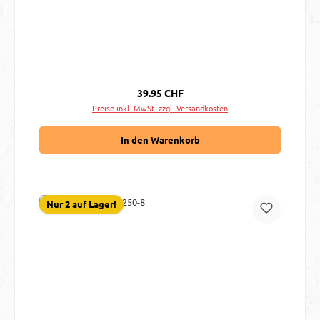
Regulärer Preis:
39.95 CHF
Preise inkl. MwSt. zzgl. Versandkosten
In den Warenkorb
Nur 2 auf Lager!