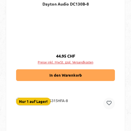
Dayton Audio DC130B-8
Regulärer Preis:
44.95 CHF
Preise inkl. MwSt. zzgl. Versandkosten
In den Warenkorb
Nur 1 auf Lager!