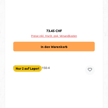
Regulärer Preis:
73.45 CHF
Preise inkl. MwSt. zzgl. Versandkosten
In den Warenkorb
Nur 2 auf Lager!