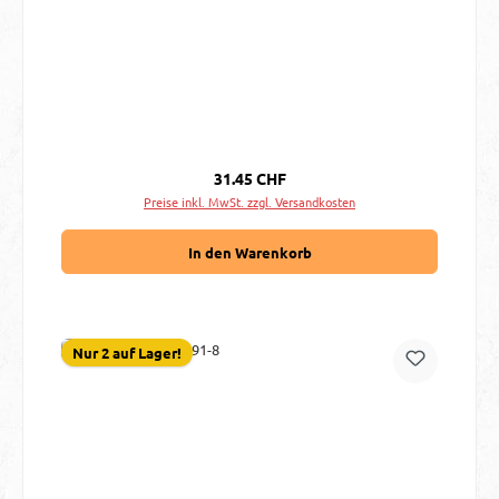
Regulärer Preis:
31.45 CHF
Preise inkl. MwSt. zzgl. Versandkosten
In den Warenkorb
Nur 2 auf Lager!