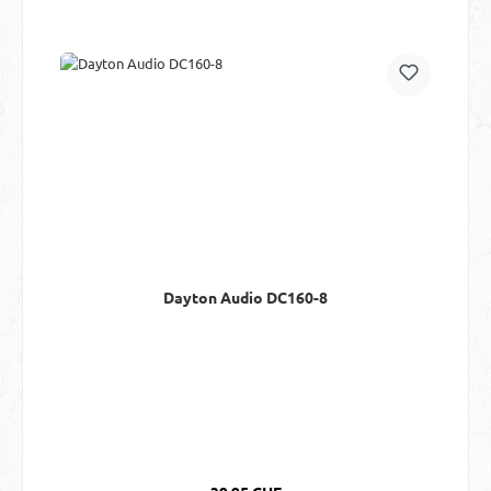
Dayton Audio DC160-8
Regulärer Preis: