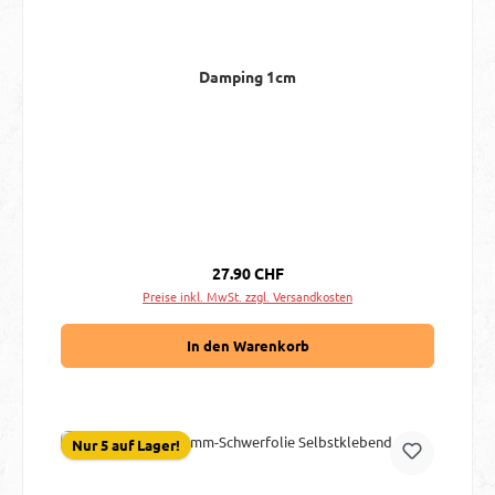
Damping 1cm
Regulärer Preis:
27.90 CHF
Preise inkl. MwSt. zzgl. Versandkosten
In den Warenkorb
Nur 5 auf Lager!