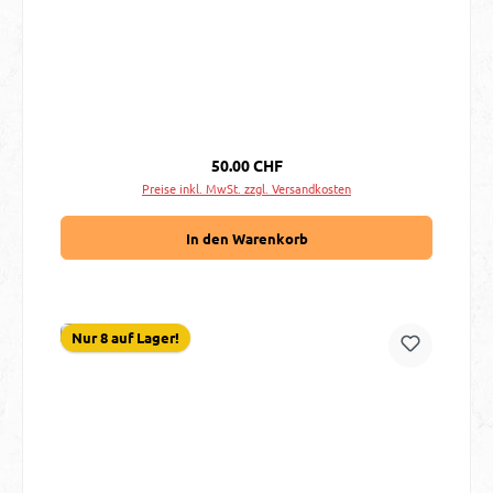
Regulärer Preis:
50.00 CHF
Preise inkl. MwSt. zzgl. Versandkosten
In den Warenkorb
Nur 8 auf Lager!