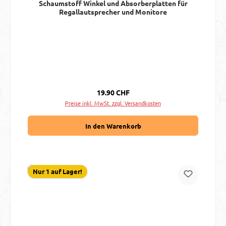
Schaumstoff Winkel und Absorberplatten für
Regallautsprecher und Monitore
Regulärer Preis:
19.90 CHF
Preise inkl. MwSt. zzgl. Versandkosten
In den Warenkorb
Nur 1 auf Lager!