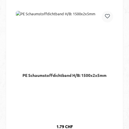
PE Schaumstoffdichtband H/B: 1500x2x5mm
Regulärer Preis:
1.79 CHF