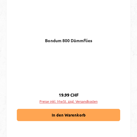
Bondum 800 Dämmflies
Regulärer Preis:
19.99 CHF
Preise inkl. MwSt. zzgl. Versandkosten
In den Warenkorb