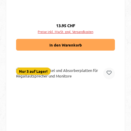
Regulärer Preis:
13.95 CHF
Preise inkl. MwSt. zzgl. Versandkosten
In den Warenkorb
Nur 3 auf Lager!