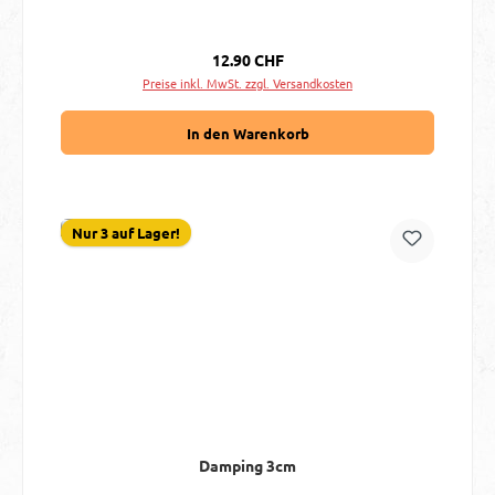
Regulärer Preis:
12.90 CHF
Preise inkl. MwSt. zzgl. Versandkosten
In den Warenkorb
Nur 3 auf Lager!
Damping 3cm