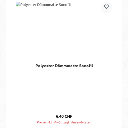
Polyester Dämmmatte Sonofil
Regulärer Preis:
6.40 CHF
Preise inkl. MwSt. zzgl. Versandkosten