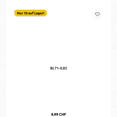
Nur 10 auf Lager!
BL71-0,82
Regulärer Preis:
8.99 CHF