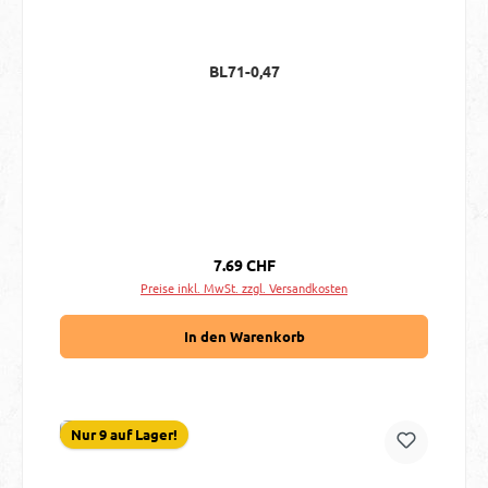
BL71-0,47
Regulärer Preis:
7.69 CHF
Preise inkl. MwSt. zzgl. Versandkosten
In den Warenkorb
Nur 9 auf Lager!