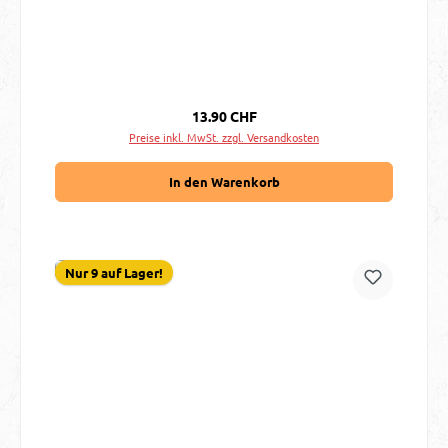
Regulärer Preis:
13.90 CHF
Preise inkl. MwSt. zzgl. Versandkosten
In den Warenkorb
Nur 9 auf Lager!