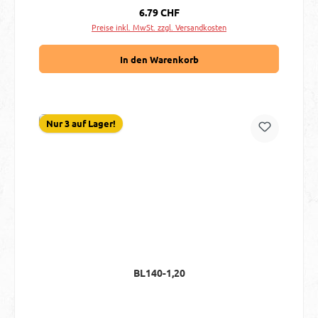
Regulärer Preis:
6.79 CHF
Preise inkl. MwSt. zzgl. Versandkosten
In den Warenkorb
Nur 3 auf Lager!
BL140-1,20