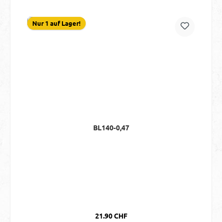
Nur 1 auf Lager!
BL140-0,47
Regulärer Preis:
21.90 CHF