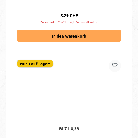
Regulärer Preis:
5.29 CHF
Preise inkl. MwSt. zzgl. Versandkosten
In den Warenkorb
Nur 1 auf Lager!
BL71-0,33