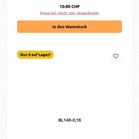
Regulärer Preis:
10.90 CHF
Preise inkl. MwSt. zzgl. Versandkosten
In den Warenkorb
Nur 6 auf Lager!
BL140-0,18