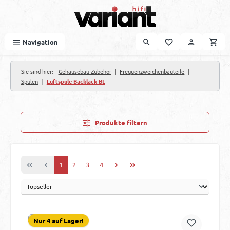
Zum Hauptinhalt springen
Navigation
|
|
Sie sind hier:
Gehäusebau-Zubehör
Frequenzweichenbauteile
|
Spulen
Luftspule Backlack BL
Produkte filtern
Seite
Seite
Seite
Seite
1
2
3
4
Nur 4 auf Lager!