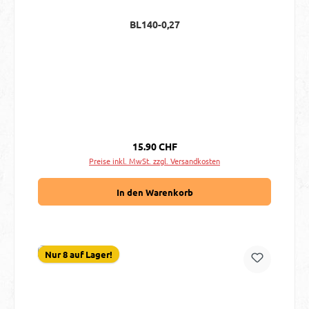
BL140-0,27
Regulärer Preis:
15.90 CHF
Preise inkl. MwSt. zzgl. Versandkosten
In den Warenkorb
Nur 8 auf Lager!