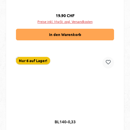
Regulärer Preis:
19.90 CHF
Preise inkl. MwSt. zzgl. Versandkosten
In den Warenkorb
Nur 6 auf Lager!
BL140-0,33