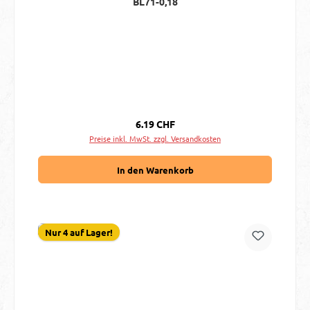
BL71-0,18
Regulärer Preis:
6.19 CHF
Preise inkl. MwSt. zzgl. Versandkosten
In den Warenkorb
Nur 4 auf Lager!