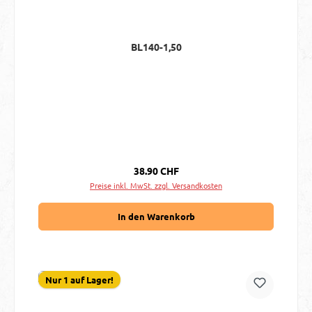
BL140-1,50
Regulärer Preis:
38.90 CHF
Preise inkl. MwSt. zzgl. Versandkosten
In den Warenkorb
Nur 1 auf Lager!