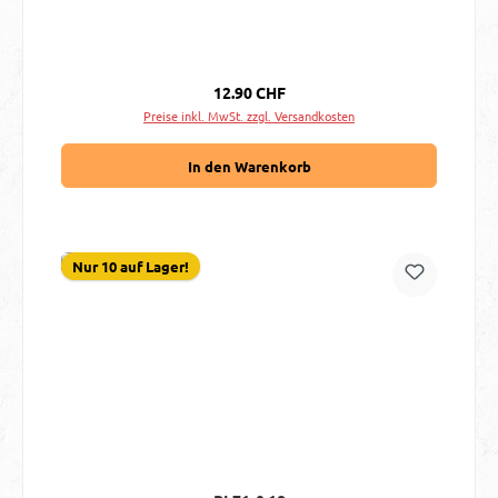
Regulärer Preis:
12.90 CHF
Preise inkl. MwSt. zzgl. Versandkosten
In den Warenkorb
Nur 10 auf Lager!