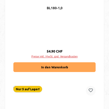
BL180-1,0
Regulärer Preis:
54.90 CHF
Preise inkl. MwSt. zzgl. Versandkosten
In den Warenkorb
Nur 5 auf Lager!