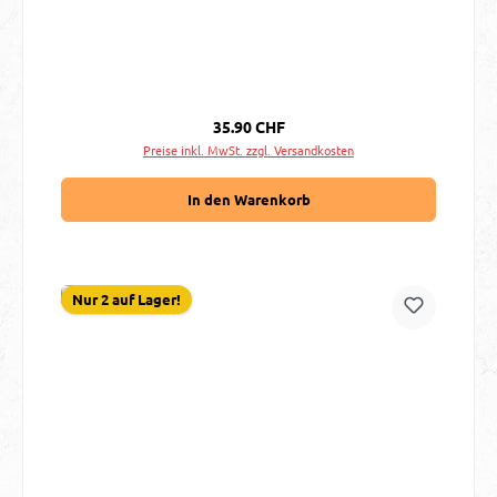
Regulärer Preis:
35.90 CHF
Preise inkl. MwSt. zzgl. Versandkosten
In den Warenkorb
Nur 2 auf Lager!