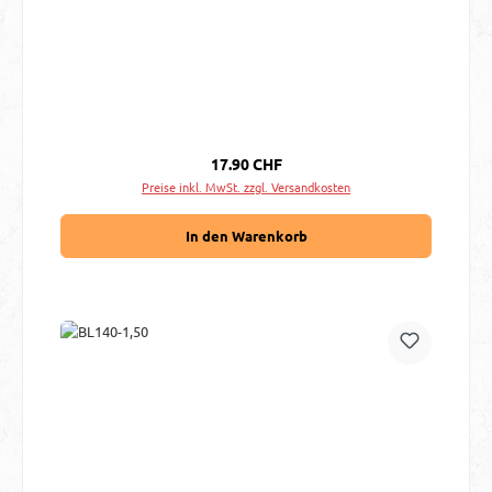
Regulärer Preis:
17.90 CHF
Preise inkl. MwSt. zzgl. Versandkosten
In den Warenkorb