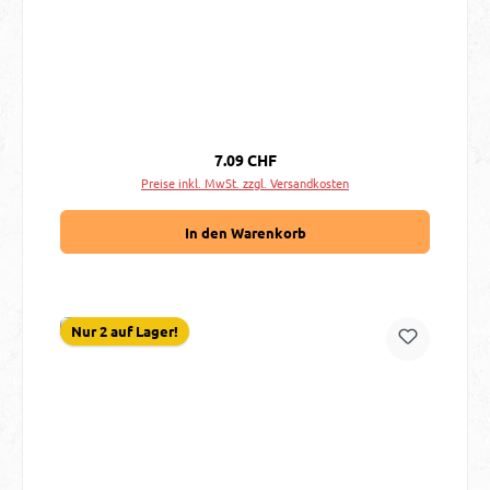
Regulärer Preis:
7.09 CHF
Preise inkl. MwSt. zzgl. Versandkosten
In den Warenkorb
Nur 2 auf Lager!