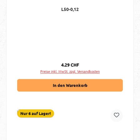
L50-0,12
Regulärer Preis:
4.29 CHF
Preise inkl. MwSt. zzgl. Versandkosten
In den Warenkorb
Nur 6 auf Lager!