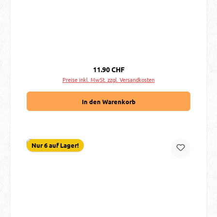
Regulärer Preis:
11.90 CHF
Preise inkl. MwSt. zzgl. Versandkosten
In den Warenkorb
Nur 6 auf Lager!