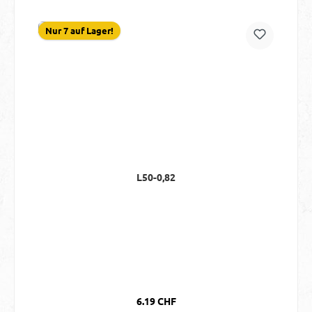
Nur 7 auf Lager!
L50-0,82
Regulärer Preis:
6.19 CHF