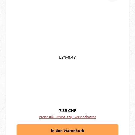
L71-0,47
Regulärer Preis:
7.39 CHF
Preise inkl. MwSt. zzgl. Versandkosten
In den Warenkorb