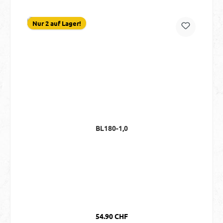
Nur 2 auf Lager!
BL180-1,0
Regulärer Preis:
54.90 CHF