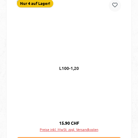
Nur 4 auf Lager!
L100-1,20
Regulärer Preis:
15.90 CHF
Preise inkl. MwSt. zzgl. Versandkosten