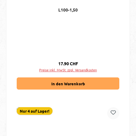
L100-1,50
Regulärer Preis:
17.90 CHF
Preise inkl. MwSt. zzgl. Versandkosten
In den Warenkorb
Nur 4 auf Lager!