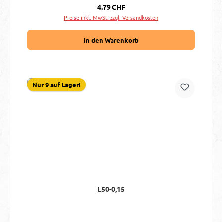
Regulärer Preis:
4.79 CHF
Preise inkl. MwSt. zzgl. Versandkosten
In den Warenkorb
Nur 9 auf Lager!
L50-0,15