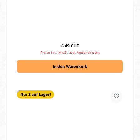
Regulärer Preis:
6.49 CHF
Preise inkl. MwSt. zzgl. Versandkosten
In den Warenkorb
Nur 3 auf Lager!