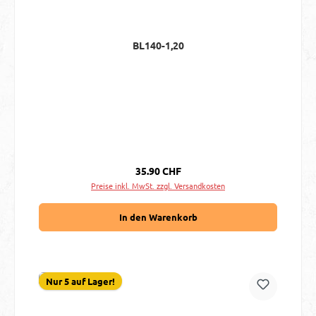
BL140-1,20
Regulärer Preis:
35.90 CHF
Preise inkl. MwSt. zzgl. Versandkosten
In den Warenkorb
Nur 5 auf Lager!