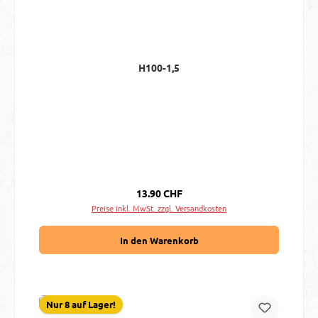
H100-1,5
Regulärer Preis:
13.90 CHF
Preise inkl. MwSt. zzgl. Versandkosten
In den Warenkorb
Nur 8 auf Lager!