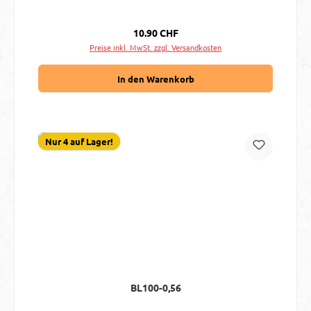
Regulärer Preis:
10.90 CHF
Preise inkl. MwSt. zzgl. Versandkosten
In den Warenkorb
Nur 4 auf Lager!
BL100-0,56