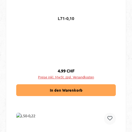
L71-0,10
Regulärer Preis:
4.99 CHF
Preise inkl. MwSt. zzgl. Versandkosten
In den Warenkorb