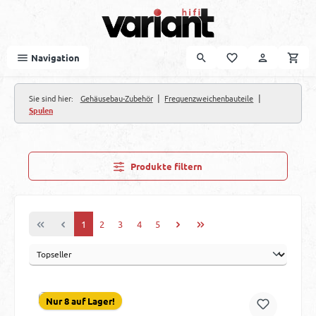
Zum Hauptinhalt springen
Navigation
|
|
Sie sind hier:
Gehäusebau-Zubehör
Frequenzweichenbauteile
Spulen
Produkte filtern
Seite
Seite
Seite
Seite
Seite
1
2
3
4
5
Nur 8 auf Lager!