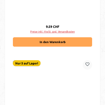
Regulärer Preis:
9.59 CHF
Preise inkl. MwSt. zzgl. Versandkosten
In den Warenkorb
Nur 5 auf Lager!