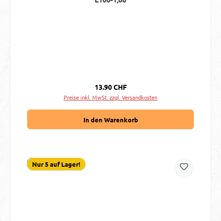
Regulärer Preis:
13.90 CHF
Preise inkl. MwSt. zzgl. Versandkosten
In den Warenkorb
Nur 5 auf Lager!