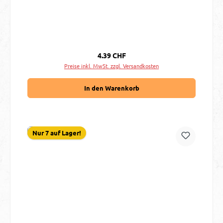
Regulärer Preis:
4.39 CHF
Preise inkl. MwSt. zzgl. Versandkosten
In den Warenkorb
Nur 7 auf Lager!