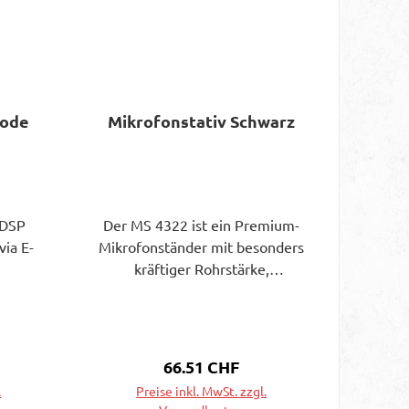
Code
Mikrofonstativ Schwarz
iDSP
Der MS 4322 ist ein Premium-
via E-
Mikrofonständer mit besonders
kräftiger Rohrstärke,
Pulverbeschichtung und 169
cm maximaler Höhe. Der
hochstabile Dreibeiner besitzt
eine Glocke aus Zinkdruckguss
s:
Regulärer Preis:
66.51 CHF
und großzügig dimensionierte,
.
Preise inkl. MwSt. zzgl.
passgenaue Klappfüße aus