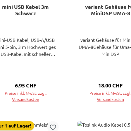
mini USB Kabel 3m
variant Gehäuse f
mit der miniDSP-Hardw
Schwarz
MiniDSP UMA-8
Einheit verbunden. Mit
Wi-DG hingegen verbinde
der Computer über Wi-Fi
möglichen Betriebsmo
ini-USB Kabel, USB-A/USB
variant Gehäuse für Mi
Station-Modus oder Ac
ni 5-pin, 3 m Hochwertiges
UMA-8Gehäuse für Uma-
Point-Modus. Bitte lese
USB-Kabel mit schneller
MiniDSP
das Benutzerhandbuch
Übertragungsrate zum
weitere Details. Der W
erbinden von USB-fähigen
unterstützt auch die A
eräten. Technische Daten:
Alexa Sprachsteuerung 
schlüsse: USB-A Stecker auf
unseren kostenlosen A
Regulärer Preis:
6.95 CHF
Regulärer Prei
18.00 CHF
SB Mini 4-pin Stecker USB-
Skill, wie in dieser Appli
Preise inkl. MwSt. zzgl.
Preise inkl. MwSt. zzgl
Standard: USB 2.0
Note beschrieben. Eine w
Versandkosten
Versandkosten
ertragungsrate: 480 MBit/s
Möglichkeit, Ihr Audios
ube: vergossen Schirmung:
In den Warenkorb
In den Warenkorb
einfach zu steuern! Zu 
eflecht und Folie Stecker-
Letzt können alle unt
Material: Eisen
r 1 auf Lager!
genannten Plattformen