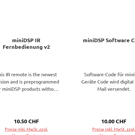
miniDSP IR
miniDSP Software 
Fernbedienung v2
his IR remote is the newest
Software-Code für min
rsion and is preprogrammed
Geräte Code wird digital 
r miniDSP products without
Mail versendet.
uiring any learning process.
 is plug&play configured with
e latest firmware. - miniDSP
x4HD- SHD Series- DDRC-
Regulärer Preis:
10.50 CHF
Regulärer Prei
10.00 CHF
24/nanoSHARC kit-
Preise inkl. MwSt. zzgl.
Preise inkl. MwSt. zzgl
DRC88/DDRC22 series/(FW