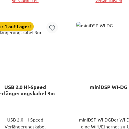
Versandkosten
Versandkosten
2.23)- OpenDRC series (all
series)- CDSP 8x12/CDSP
In den Warenkorb
In den Warenkorb
8x12DL- miniDSP
x8/8x8/4x10HD/10x10HD-
r 1 auf Lager!
oDIGI 2x8/nanoDIGI 2x8 kit-
niSHARC kit (FW 2.23) Note
t Play/Pause/Next/Previous
uttons are only enabled for
the SHD series.
USB 2.0 Hi-Speed
miniDSP WI-DG
erlängerungskabel 3m
USB 2.0 Hi-Speed
miniDSP WI-DGDer WI-D
Verlängerungskabel
eine Wifi/Ethernet-zu-