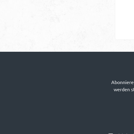
An
Abonnieren
werden st