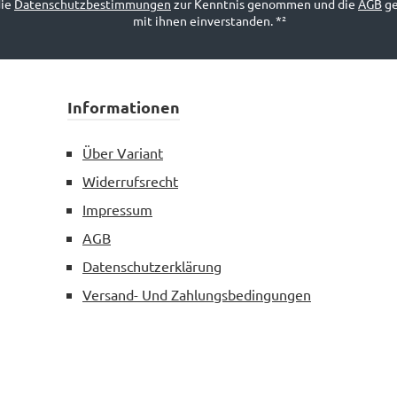
die
Datenschutzbestimmungen
zur Kenntnis genommen und die
AGB
ge
2x8/8x8/4x10/10x1
mit ihnen einverstanden.
*²
(Available) nanoDIGI 
(Available) C-DSP 6x
(Available) C-DSP 8x
Informationen
(Available) miniSharc se
(Available) nanoSHA
(Available) OpenDRC se
Über Variant
(Available) DDRC-22 se
Widerrufsrecht
(Available) DDRC-88
Impressum
(Available) nanoAVR H
(Available)
AGB
Datenschutzerklärung
Versand- Und Zahlungsbedingungen