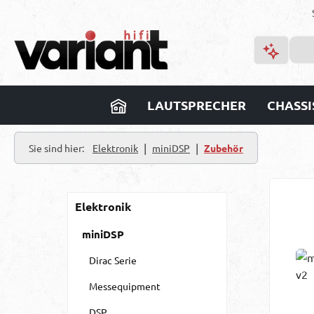
m Hauptinhalt springen
Zur Suche springen
Zur Hauptnavigation springen
LAUTSPRECHER
CHASSI
|
|
Sie sind hier:
Elektronik
miniDSP
Zubehör
Elektronik
miniDSP
Dirac Serie
Messequipment
DSP