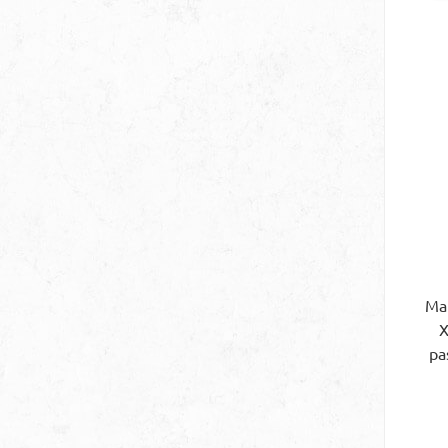
Ko
Ma
X
pa
de
D