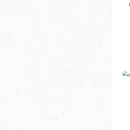
V
G
S
An
USB
M
M