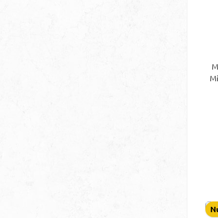
M
Mi
V
G
An
U
Üb
Ha
G
Nu