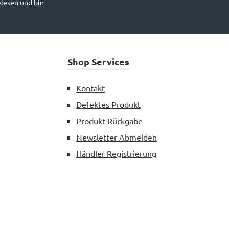
lesen und bin
0
2x8
8
12
ries
Shop Services
RC
ries
Kontakt
ries
Defektes Produkt
A/D
Produkt Rückgabe
D/HDA
Newsletter Abmelden
Händler Registrierung