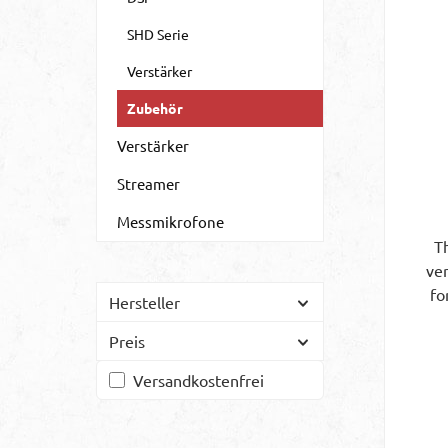
SHD Serie
Verstärker
Zubehör
Verstärker
Streamer
Messmikrofone
T
ve
fo
Hersteller
req
Preis
It
th
Filter hinzufügen: Versandkostenfrei
Versandkostenfrei
2
D