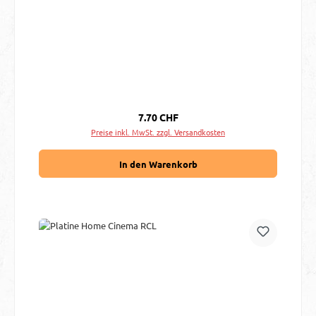
Regulärer Preis:
7.70 CHF
Preise inkl. MwSt. zzgl. Versandkosten
In den Warenkorb