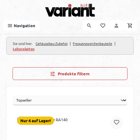
Zum Hauptinhalt springen
Navigation
|
|
Sie sind hier:
Gehäusebau-Zubehör
Frequenzweichenbauteile
Leiterplatten
Produkte filtern
Nur 4 auf Lager!