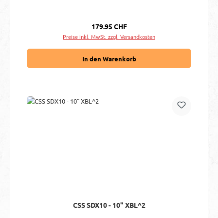
Regulärer Preis:
179.95 CHF
Preise inkl. MwSt. zzgl. Versandkosten
In den Warenkorb
CSS SDX10 - 10" XBL^2