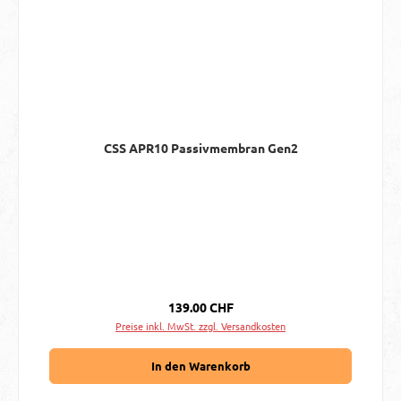
CSS APR10 Passivmembran Gen2
Regulärer Preis:
139.00 CHF
Preise inkl. MwSt. zzgl. Versandkosten
In den Warenkorb