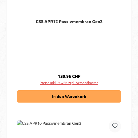
CSS APR12 Passivmembran Gen2
Regulärer Preis:
139.95 CHF
Preise inkl. MwSt. zzgl. Versandkosten
In den Warenkorb