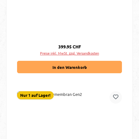
Regulärer Preis:
399.95 CHF
Preise inkl. MwSt. zzgl. Versandkosten
In den Warenkorb
Nur 1 auf Lager!