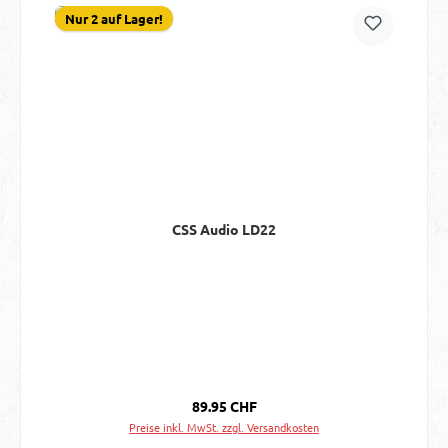
Nur 2 auf Lager!
CSS Audio LD22
Regulärer Preis:
89.95 CHF
Preise inkl. MwSt. zzgl. Versandkosten