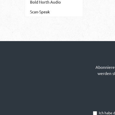
Bold North Audio
Scan-Speak
Abonnieren
werden st
Ich habe 