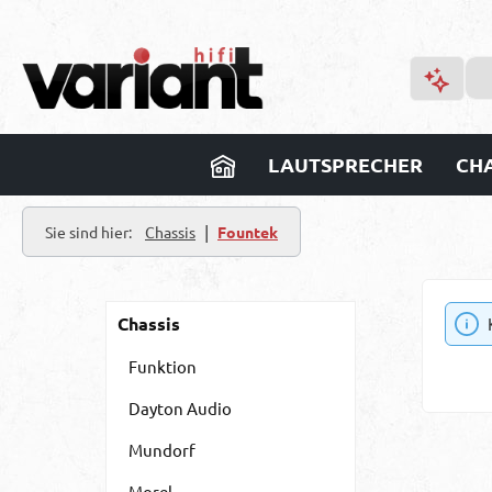
m Hauptinhalt springen
Zur Suche springen
Zur Hauptnavigation springen
LAUTSPRECHER
CHA
|
Sie sind hier:
Chassis
Fountek
Chassis
Funktion
Dayton Audio
Mundorf
Morel