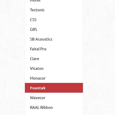
Tectonic
CSS
GRS
SB Acoustics
Faital Pro
Ciare
Visaton
Monacor
Fountek
Wavecor
RAAL Ribbon