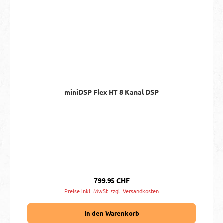
miniDSP Flex HT 8 Kanal DSP
Regulärer Preis:
799.95 CHF
Preise inkl. MwSt. zzgl. Versandkosten
In den Warenkorb