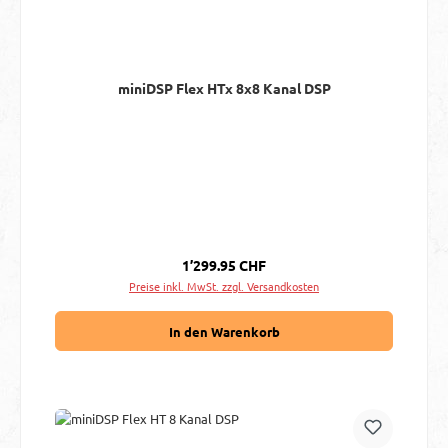
miniDSP Flex HTx 8x8 Kanal DSP
Regulärer Preis:
1’299.95 CHF
Preise inkl. MwSt. zzgl. Versandkosten
In den Warenkorb