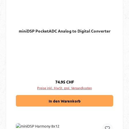
miniDSP PocketADC Analog to Digital Converter
Regulärer Preis:
74.95 CHF
Preise inkl. MwSt. zzgl. Versandkosten
In den Warenkorb