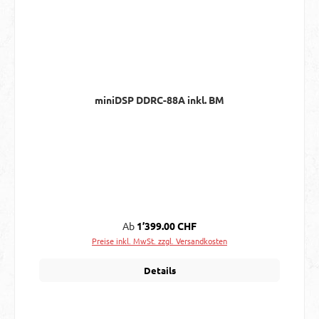
miniDSP DDRC-88A inkl. BM
Regulärer Preis:
Ab
1’399.00 CHF
Preise inkl. MwSt. zzgl. Versandkosten
Details