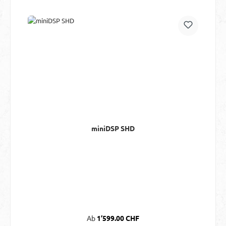
miniDSP SHD
Regulärer Preis:
Ab
1’599.00 CHF