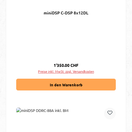
miniDSP C-DSP 8x12DL
Regulärer Preis:
1’350.00 CHF
Preise inkl. MwSt. zzgl. Versandkosten
In den Warenkorb