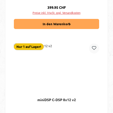
Regulärer Preis:
399.95 CHF
Preise inkl. MwSt. zzgl. Versandkosten
In den Warenkorb
Nur 1 auf Lager!
miniDSP C-DSP 8x12 v2