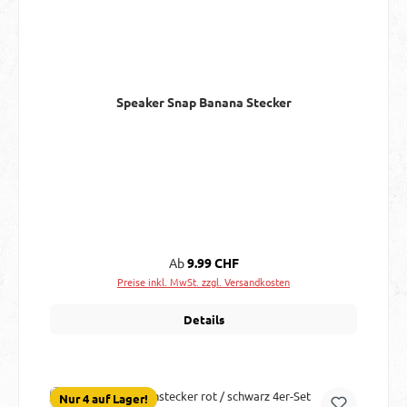
Speaker Snap Banana Stecker
Regulärer Preis:
Ab
9.99 CHF
Preise inkl. MwSt. zzgl. Versandkosten
Details
Nur 4 auf Lager!