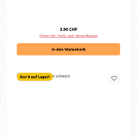
Regulärer Preis:
3.90 CHF
Preise inkl. MwSt. zzgl. Versandkosten
In den Warenkorb
Nur 9 auf Lager!