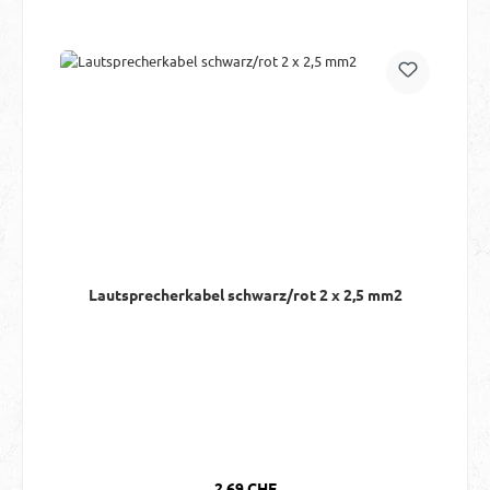
Lautsprecherkabel schwarz/rot 2 x 2,5 mm2
Regulärer Preis:
2.69 CHF