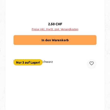
Regulärer Preis:
2.50 CHF
Preise inkl. MwSt. zzgl. Versandkosten
In den Warenkorb
Nur 3 auf Lager!