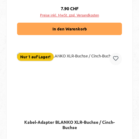
Regulärer Preis:
7.90 CHF
Preise inkl. MwSt. zzgl. Versandkosten
In den Warenkorb
Nur 1 auf Lager!
Kabel-Adapter BLANKO XLR-Buchse / Cinch-
Buchse