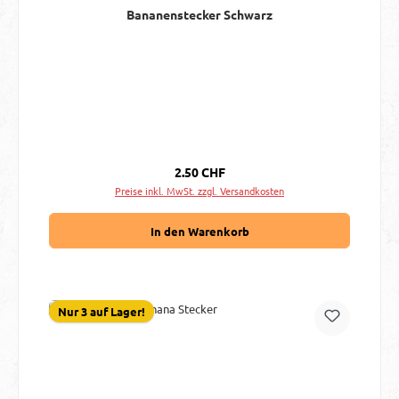
Bananenstecker Schwarz
Regulärer Preis:
2.50 CHF
Preise inkl. MwSt. zzgl. Versandkosten
In den Warenkorb
Nur 3 auf Lager!