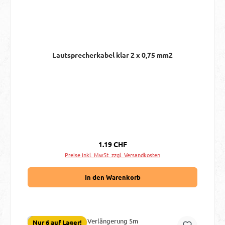
Lautsprecherkabel klar 2 x 0,75 mm2
Regulärer Preis:
1.19 CHF
Preise inkl. MwSt. zzgl. Versandkosten
In den Warenkorb
Nur 6 auf Lager!