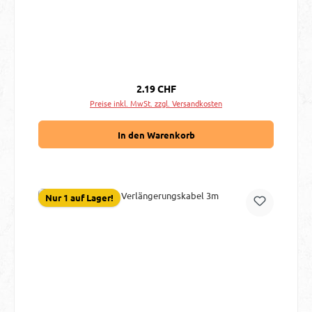
Regulärer Preis:
2.19 CHF
Preise inkl. MwSt. zzgl. Versandkosten
In den Warenkorb
Nur 1 auf Lager!