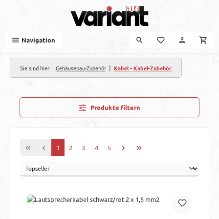
Zum Hauptinhalt springen
Navigation
|
Sie sind hier:
Gehäusebau-Zubehör
Kabel - Kabel-Zubehör
Produkte filtern
Seite
Seite
Seite
Seite
Seite
1
2
3
4
5