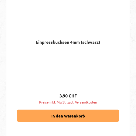
Einpressbuchsen 4mm (schwarz)
Regulärer Preis:
3.90 CHF
Preise inkl. MwSt. zzgl. Versandkosten
In den Warenkorb