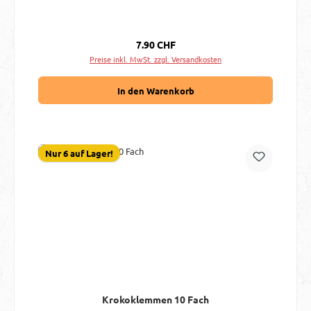
Regulärer Preis:
7.90 CHF
Preise inkl. MwSt. zzgl. Versandkosten
In den Warenkorb
Nur 6 auf Lager!
Krokoklemmen 10 Fach