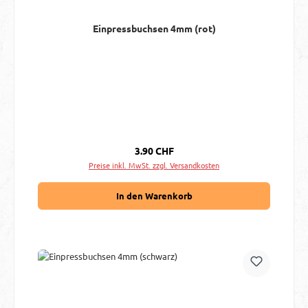
Einpressbuchsen 4mm (rot)
Regulärer Preis:
3.90 CHF
Preise inkl. MwSt. zzgl. Versandkosten
In den Warenkorb