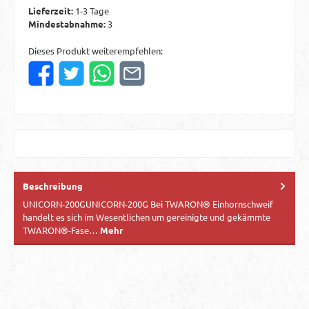
Lieferzeit:
1-3 Tage
Mindestabnahme:
3
Dieses Produkt weiterempfehlen:
Beschreibung
UNICORN-200GUNICORN-200G Bei TWARON® Einhornschweif
handelt es sich im Wesentlichen um gereinigte und gekämmte
TWARON®-Fase…
Mehr