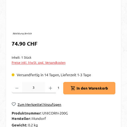
Abbildung ähnlich
Regulärer Preis:
74.90 CHF
Inhalt:
1 Stück
Preise inkl. MwSt. zzgl. Versandkosten
Versandfertig in 14 Tagen, Lieferzeit 1-3 Tage
Produkt Anzahl: Gib den gewünschten Wert ein oder benutze die Schaltflächen um d
1
In den Warenkorb
Zum Merkzettel hinzufügen
Produktnummer:
UNICORN-200G
Hersteller:
Mundorf
Gewicht:
0.2 kg