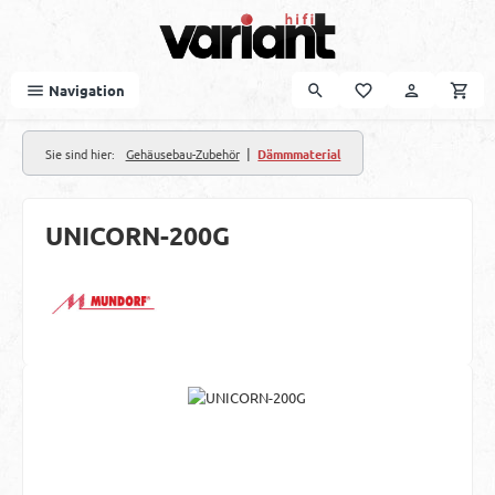
Zum Hauptinhalt springen
Navigation
|
Sie sind hier:
Gehäusebau-Zubehör
Dämmmaterial
UNICORN-200G
Bildergalerie überspringen