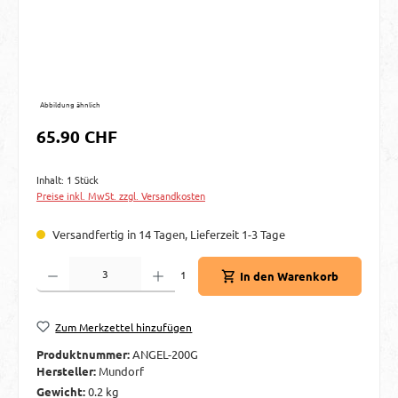
Abbildung ähnlich
Regulärer Preis:
65.90 CHF
Inhalt:
1 Stück
Preise inkl. MwSt. zzgl. Versandkosten
Versandfertig in 14 Tagen, Lieferzeit 1-3 Tage
Produkt Anzahl: Gib den gewünschten Wert ein oder benutze die Schaltflächen um d
1
In den Warenkorb
Zum Merkzettel hinzufügen
Produktnummer:
ANGEL-200G
Hersteller:
Mundorf
Gewicht:
0.2 kg