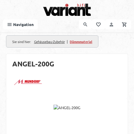
Zum Hauptinhalt springen
Navigation
|
Sie sind hier:
Gehäusebau-Zubehör
Dämmmaterial
ANGEL-200G
Bildergalerie überspringen