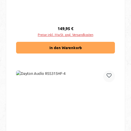
Regulärer Preis:
149,95 €
Preise inkl. MwSt. zzgl. Versandkosten
In den Warenkorb