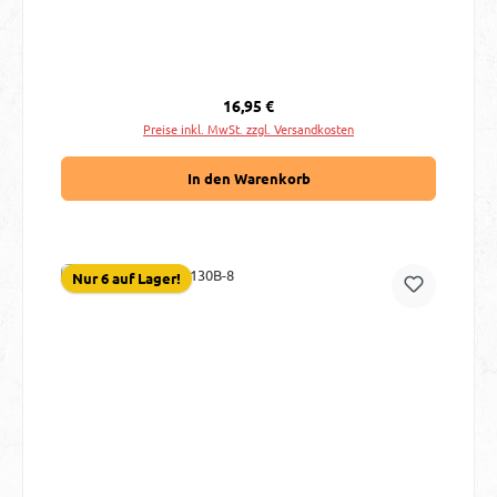
Regulärer Preis:
16,95 €
Preise inkl. MwSt. zzgl. Versandkosten
In den Warenkorb
Nur 6 auf Lager!