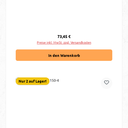
Regulärer Preis:
73,45 €
Preise inkl. MwSt. zzgl. Versandkosten
In den Warenkorb
Nur 2 auf Lager!