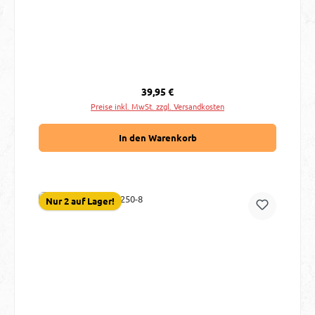
Regulärer Preis:
39,95 €
Preise inkl. MwSt. zzgl. Versandkosten
In den Warenkorb
Nur 2 auf Lager!