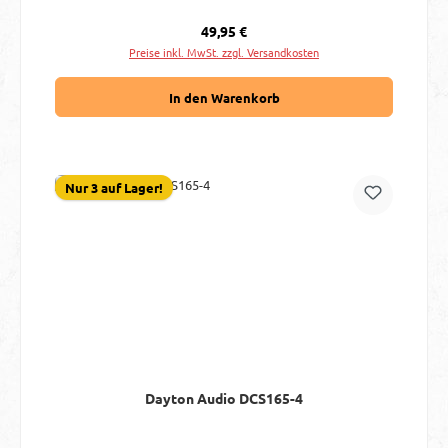
Regulärer Preis:
49,95 €
Preise inkl. MwSt. zzgl. Versandkosten
In den Warenkorb
Nur 3 auf Lager!
Dayton Audio DCS165-4