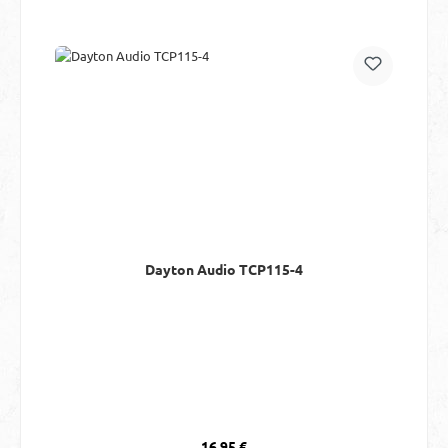
Dayton Audio TCP115-4
Regulärer Preis:
16,95 €