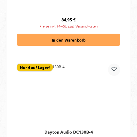
Regulärer Preis:
84,95 €
Preise inkl. MwSt. zzgl. Versandkosten
In den Warenkorb
Nur 4 auf Lager!
Dayton Audio DC130B-4