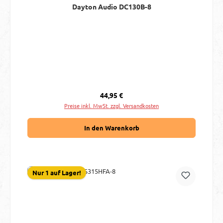
Dayton Audio DC130B-8
Regulärer Preis:
44,95 €
Preise inkl. MwSt. zzgl. Versandkosten
In den Warenkorb
Nur 1 auf Lager!