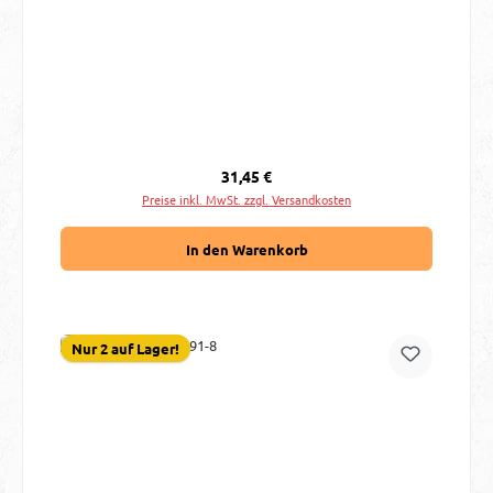
Regulärer Preis:
31,45 €
Preise inkl. MwSt. zzgl. Versandkosten
In den Warenkorb
Nur 2 auf Lager!