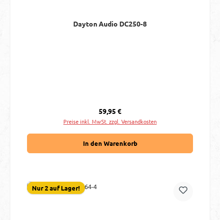
Dayton Audio DC250-8
Regulärer Preis:
59,95 €
Preise inkl. MwSt. zzgl. Versandkosten
In den Warenkorb
Nur 2 auf Lager!