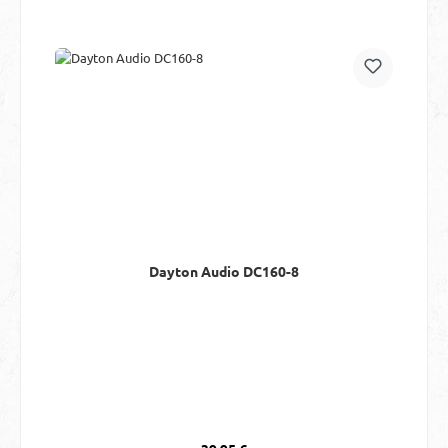
Dayton Audio DC160-8
Regulärer Preis: