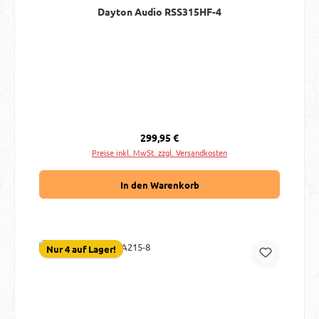
Dayton Audio RSS315HF-4
Regulärer Preis:
299,95 €
Preise inkl. MwSt. zzgl. Versandkosten
In den Warenkorb
Nur 4 auf Lager!