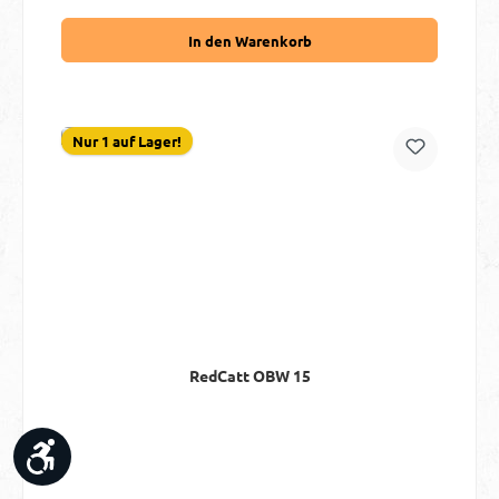
In den Warenkorb
Nur 1 auf Lager!
RedCatt OBW 15
Werkzeugleiste anzeigen