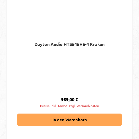
Dayton Audio HTS545HE-4 Kraken
Regulärer Preis:
989,00 €
Preise inkl. MwSt. zzgl. Versandkosten
In den Warenkorb