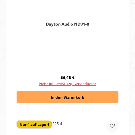
Dayton Audio ND91-8
Regulärer Preis:
36,45 €
Preise inkl. MwSt. zzgl. Versandkosten
In den Warenkorb
Nur 4 auf Lager!