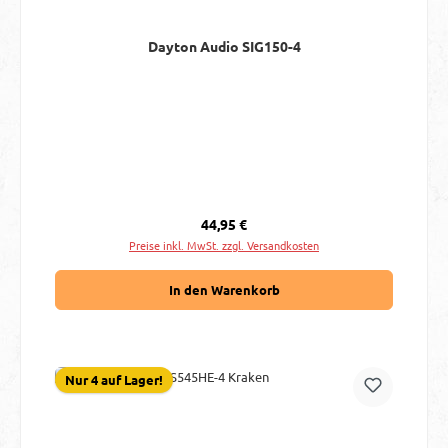
Dayton Audio SIG150-4
Regulärer Preis:
44,95 €
Preise inkl. MwSt. zzgl. Versandkosten
In den Warenkorb
Nur 4 auf Lager!