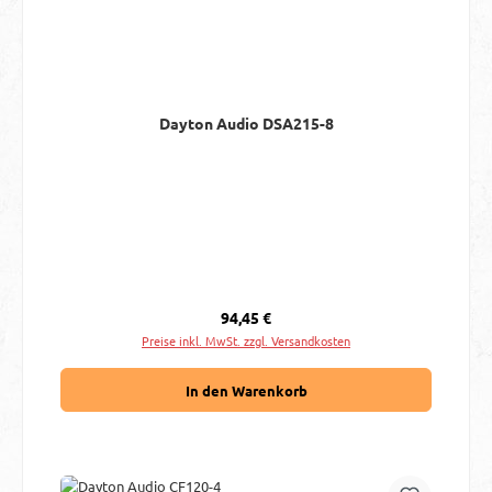
Dayton Audio DSA215-8
Regulärer Preis:
94,45 €
Preise inkl. MwSt. zzgl. Versandkosten
In den Warenkorb