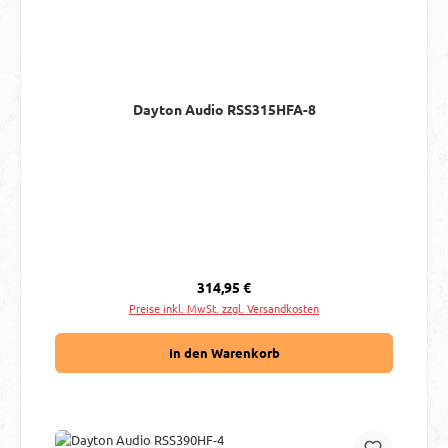
Dayton Audio RSS315HFA-8
Regulärer Preis:
314,95 €
Preise inkl. MwSt. zzgl. Versandkosten
In den Warenkorb