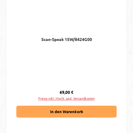
Scan-Speak 15W/8424G00
Regulärer Preis:
69,00 €
Preise inkl. MwSt. zzgl. Versandkosten
In den Warenkorb