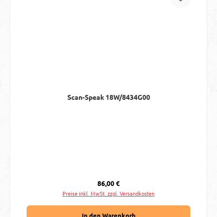
Scan-Speak 18W/8434G00
Regulärer Preis:
86,00 €
Preise inkl. MwSt. zzgl. Versandkosten
In den Warenkorb