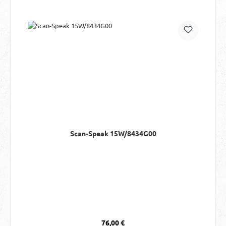
Scan-Speak 15W/8434G00
Regulärer Preis:
76,00 €