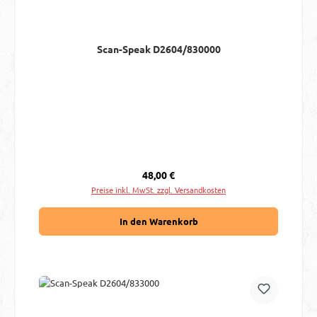
Scan-Speak D2604/830000
Regulärer Preis:
48,00 €
Preise inkl. MwSt. zzgl. Versandkosten
In den Warenkorb