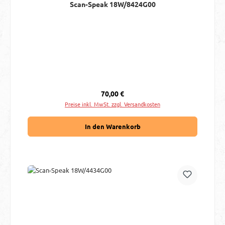
Scan-Speak 18W/8424G00
Regulärer Preis:
70,00 €
Preise inkl. MwSt. zzgl. Versandkosten
In den Warenkorb