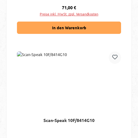
Regulärer Preis:
71,00 €
Preise inkl. MwSt. zzgl. Versandkosten
In den Warenkorb
Scan-Speak 10F/8414G10