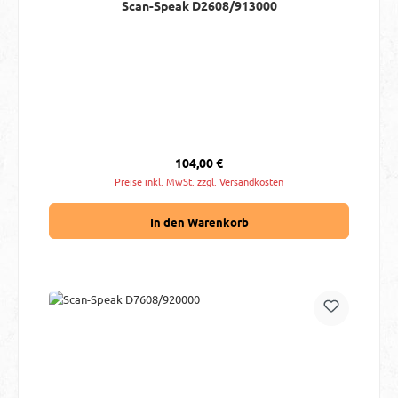
Scan-Speak D2608/913000
Regulärer Preis:
104,00 €
Preise inkl. MwSt. zzgl. Versandkosten
In den Warenkorb