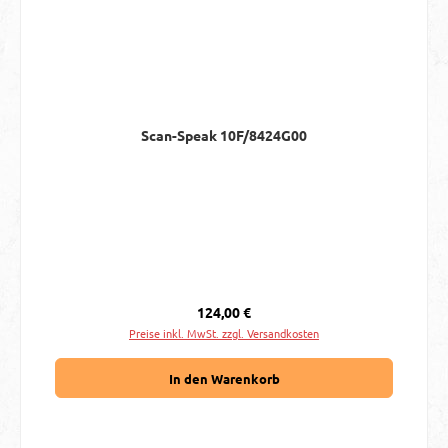
Scan-Speak 10F/8424G00
Regulärer Preis:
124,00 €
Preise inkl. MwSt. zzgl. Versandkosten
In den Warenkorb