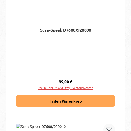
Scan-Speak D7608/920000
Regulärer Preis:
99,00 €
Preise inkl. MwSt. zzgl. Versandkosten
In den Warenkorb