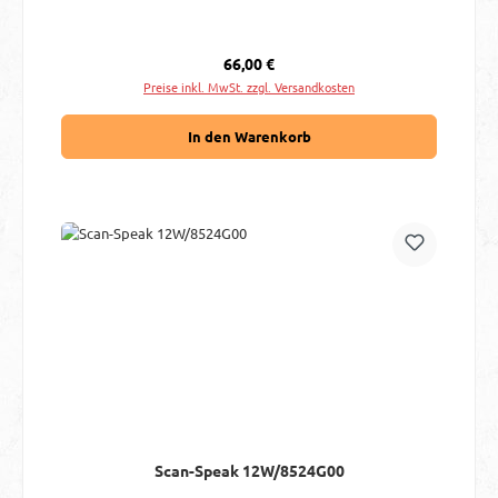
Regulärer Preis:
66,00 €
Preise inkl. MwSt. zzgl. Versandkosten
In den Warenkorb
Scan-Speak 12W/8524G00