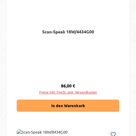
Scan-Speak 18W/4434G00
Regulärer Preis:
86,00 €
Preise inkl. MwSt. zzgl. Versandkosten
In den Warenkorb