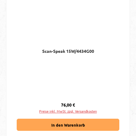
Scan-Speak 15W/4434G00
Regulärer Preis:
76,00 €
Preise inkl. MwSt. zzgl. Versandkosten
In den Warenkorb