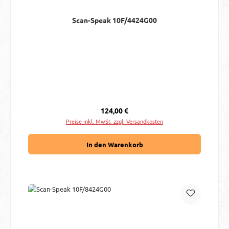
Scan-Speak 10F/4424G00
Regulärer Preis:
124,00 €
Preise inkl. MwSt. zzgl. Versandkosten
In den Warenkorb