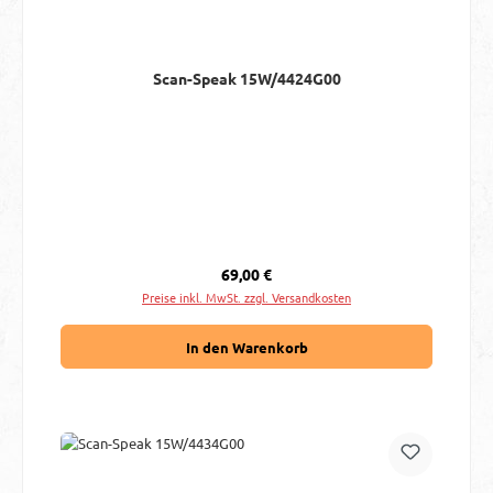
Scan-Speak 15W/4424G00
Regulärer Preis:
69,00 €
Preise inkl. MwSt. zzgl. Versandkosten
In den Warenkorb