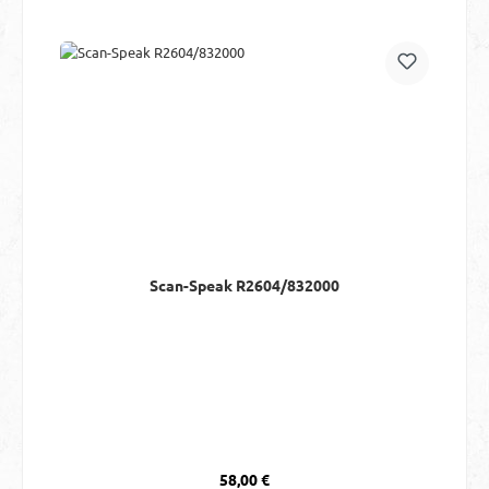
Scan-Speak R2604/832000
Regulärer Preis:
58,00 €