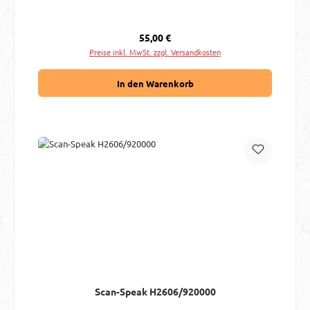
Regulärer Preis:
55,00 €
Preise inkl. MwSt. zzgl. Versandkosten
In den Warenkorb
Scan-Speak H2606/920000