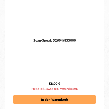
Scan-Speak D2604/833000
Regulärer Preis:
58,00 €
Preise inkl. MwSt. zzgl. Versandkosten
In den Warenkorb