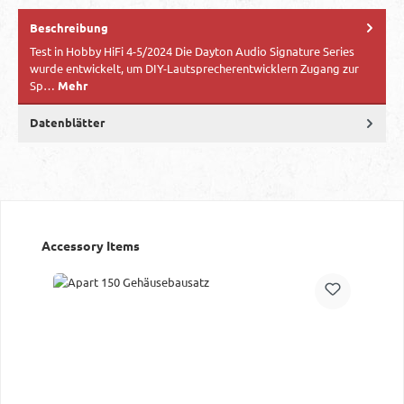
Beschreibung
Test in Hobby HiFi 4-5/2024 Die Dayton Audio Signature Series
wurde entwickelt, um DIY-Lautsprecherentwicklern Zugang zur
Sp…
Mehr
Datenblätter
Produktgalerie überspringen
Accessory Items