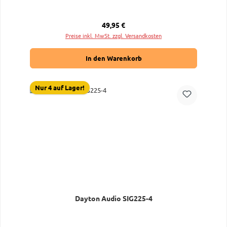
Regulärer Preis:
49,95 €
Preise inkl. MwSt. zzgl. Versandkosten
In den Warenkorb
Nur 4 auf Lager!
Dayton Audio SIG225-4