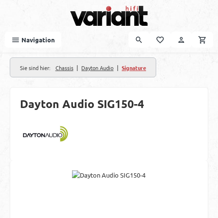
Zum Hauptinhalt springen
Navigation
|
|
Sie sind hier:
Chassis
Dayton Audio
Signature
Dayton Audio SIG150-4
Bildergalerie überspringen