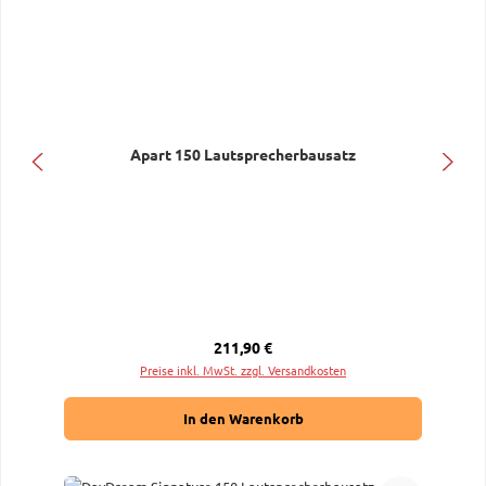
Apart 150 Lautsprecherbausatz
Regulärer Preis:
211,90 €
Preise inkl. MwSt. zzgl. Versandkosten
In den Warenkorb