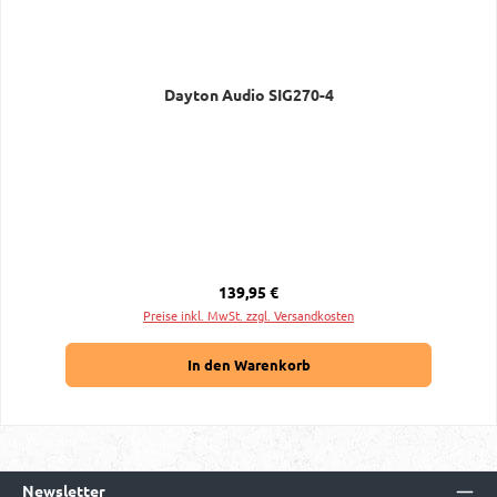
Dayton Audio SIG270-4
Regulärer Preis:
139,95 €
Preise inkl. MwSt. zzgl. Versandkosten
In den Warenkorb
Newsletter