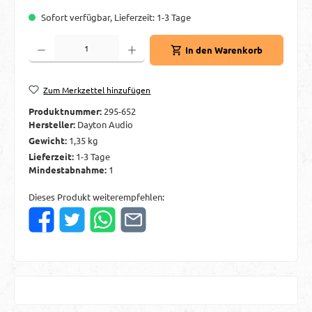
Sofort verfügbar, Lieferzeit: 1-3 Tage
Produkt Anzahl: Gib den gewünschten Wert ein oder benutze die Schaltflächen um d
In den Warenkorb
Zum Merkzettel hinzufügen
Produktnummer:
295-652
Hersteller:
Dayton Audio
Gewicht:
1,35 kg
Lieferzeit:
1-3 Tage
Mindestabnahme:
1
Dieses Produkt weiterempfehlen: