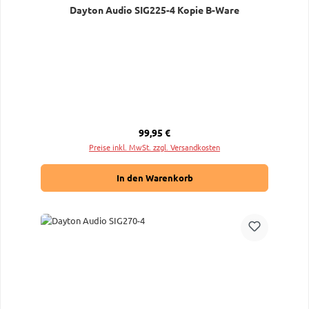
Dayton Audio SIG225-4 Kopie B-Ware
Regulärer Preis:
99,95 €
Preise inkl. MwSt. zzgl. Versandkosten
In den Warenkorb