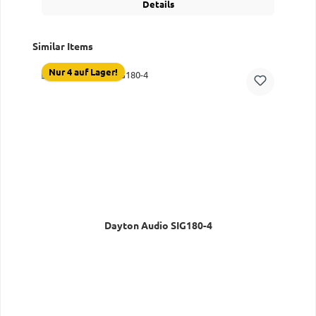
Details
Produktgalerie überspringen
Similar Items
Nur 4 auf Lager!
Dayton Audio SIG180-4