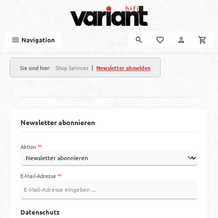
Zum Hauptinhalt springen
Navigation
|
Sie sind hier:
Shop Services
Newsletter abmelden
Newsletter abonnieren
Aktion
*²
E-Mail-Adresse
*²
Datenschutz