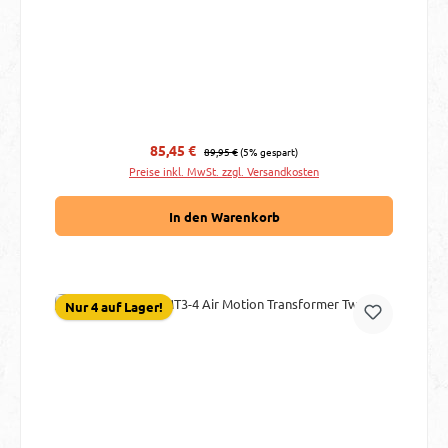
Regulärer Preis:
Verkaufspreis:
85,45 €
89,95 €
(5% gespart)
Preise inkl. MwSt. zzgl. Versandkosten
In den Warenkorb
Nur 4 auf Lager!