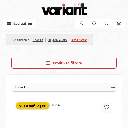
Zum Hauptinhalt springen
Navigation
|
|
Sie sind hier:
Chassis
Dayton Audio
AMT Serie
Produkte filtern
Nur 4 auf Lager!