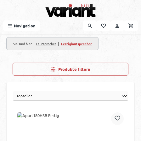
Zum Hauptinhalt springen
Navigation
|
Sie sind hier:
Lautsprecher
Fertiglautsprecher
Produkte filtern