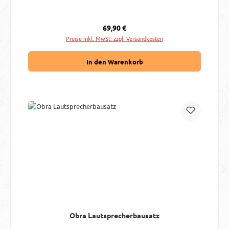
Regulärer Preis:
69,90 €
Preise inkl. MwSt. zzgl. Versandkosten
In den Warenkorb
Obra Lautsprecherbausatz