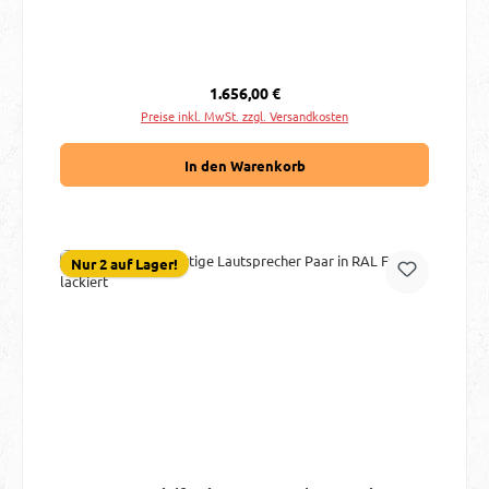
Regulärer Preis:
1.656,00 €
Preise inkl. MwSt. zzgl. Versandkosten
In den Warenkorb
Nur 2 auf Lager!