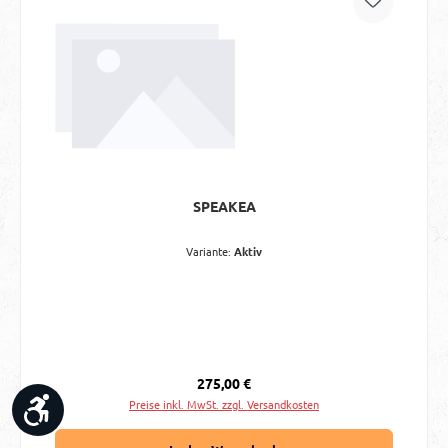
SPEAKEA
Variante:
Aktiv
Regulärer Preis:
275,00 €
Werkzeugleiste anzeigen
Preise inkl. MwSt. zzgl. Versandkosten