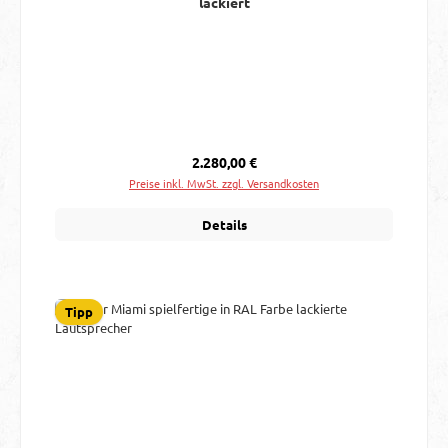
lackiert
Regulärer Preis:
2.280,00 €
Preise inkl. MwSt. zzgl. Versandkosten
Details
Tipp