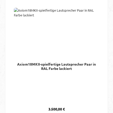
Axiom18MKII-spielfertige Lautsprecher Paar in
RAL Farbe lackiert
Regulärer Preis:
3.500,00 €