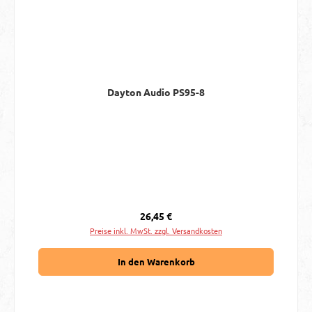
Dayton Audio PS95-8
Regulärer Preis:
26,45 €
Preise inkl. MwSt. zzgl. Versandkosten
In den Warenkorb