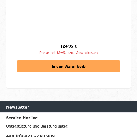
Regulärer Preis:
124,95 €
Preise inkl. MwSt. zzgl. Versandkosten
In den Warenkorb
Newsletter
Service-Hotline
Unterstützung und Beratung unter:
+49 (0)6421 - 483 909