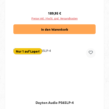
Regulärer Preis:
189,95 €
Preise inkl. MwSt. zzgl. Versandkosten
In den Warenkorb
Nur 1 auf Lager!
Dayton Audio PS65LP-4