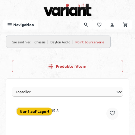
Zum Hauptinhalt springen
Navigation
|
|
Sie sind hier:
Chassis
Dayton Audio
Point Source Serie
Produkte filtern
Nur 1 auf Lager!