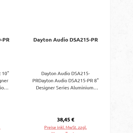
0-PR
Dayton Audio DSA215-PR
 10"
Dayton Audio DSA215-
gner
PRDayton Audio DSA215-PR 8"
io
Designer Series Aluminium-
d
Konus-Passivradiator Die
-
Passivradiatoren der Dayton
h als
Audio Designer Serie sind
uten
ausgezeichnete Allzweck-
eis:
Regulärer Preis:
38,45 €
Passivradiatoren, die als Ersatz
.
Preise inkl. MwSt. zzgl.
assive
oder für neue Konstruktionen