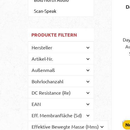
de
D
da
S
Scan-Speak
Kon
jed
PRODUKTE FILTERN
Da
R
A
Hersteller
DS1
F
oh
Artikel-Nr.
T
All
de
od
Außenmaß
Bohrlochanzahl
Kl
M
Op
gu
DC Resistance (Re)
Wo
EAN
fla
Ge
gew
Eff. Membranfläche (Sd)
Fro
V
erf
Nu
e
Effektive Bewegte Masse (Mms)