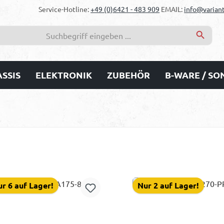
Service-Hotline:
+49 (0)6421 - 483 909
EMAIL:
info@variant
SSIS
ELEKTRONIK
ZUBEHÖR
B-WARE / S
r 6 auf Lager!
Nur 2 auf Lager!