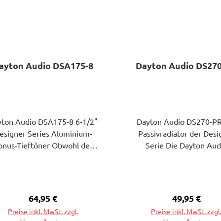
ayton Audio DSA175-8
Dayton Audio DS27
yton Audio DSA175-8 6-1/2"
Dayton Audio DS270-PR
esigner Series Aluminium-
Passivradiator der Desi
onus-Tieftöner Obwohl der
Serie Die Dayton Aud
yton Audio Designer Series
Passivradiatoren sin
A175-8 ein gut aussehender
exzellente Allzweck
nd gut durchdachter 6-1/2"
Passivradiatoren, die sic
fer ist, ist seine Fähigkeit,
Ersatz oder für Neuba
Regulärer Preis:
64,95 €
Regulärer Pr
49,95 €
e volle Nennleistung bis 39
eignen. Dayton Audio DS270-
Preise inkl. MwSt. zzgl.
Preise inkl. MwSt. zzgl
 zu übertragen, ohne Xmax
PR 10" Designer Series P