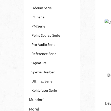
Odeum Serie
b
PC Serie
PM Serie
Fro
Point Source Serie
erf
Pro Audio Serie
Kup
Reference Serie
e
Signature
H
Spezial Treiber
D
F
Ultimax Serie
Kohlefaser Serie
Mundorf
Da
Morel