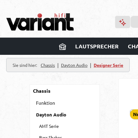
m Hauptinhalt springen
Zur Suche springen
Zur Hauptnavigation springen
LAUTSPRECHER
CHA
|
|
Sie sind hier:
Chassis
Dayton Audio
Designer Serie
Chassis
Funktion
Nu
Dayton Audio
AMT Serie
Bass Shaker