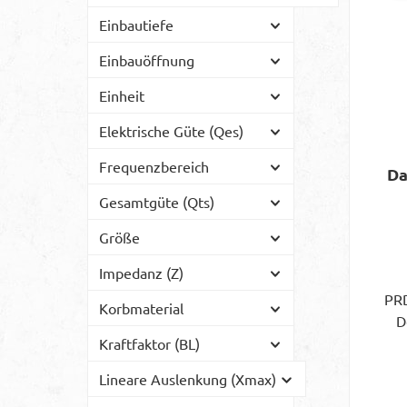
ve
Kup
Einbautiefe
f
S
el
un
Einbauöffnung
H
Sp
Einheit
Elektrische Güte (Qes)
F
mi
Frequenzbereich
Da
Gesamtgüte (Qts)
Größe
Be
Impedanz (Z)
St
PR
Korbmaterial
D
P
Kraftfaktor (BL)
Au
Em
P
X
pas
Lineare Auslenkung (Xmax)
akt