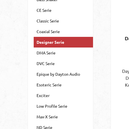
CE Serie
Classic Serie
Coaxial Serie
D
Designer Serie
DMA Serie
DVC Serie
Da
Epique by Dayton Audio
D
K
Esoteric Serie
Da
Exciter
DS
u
Low Profile Serie
Woo
Max-X Serie
di
Hz
ND Serie