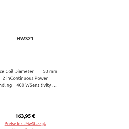
HW321
ice Coil Diameter 50 mm
2 inContinuous Power
ndling 400 WSensitivity
 dBSurround Shape
ubberCone Material
Treated Cellulose
Regulärer Preis:
163,95 €
Preise inkl. MwSt. zzgl.