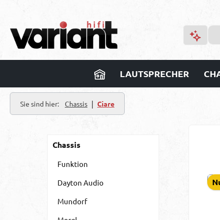
m Hauptinhalt springen
Zur Suche springen
Zur Hauptnavigation springen
LAUTSPRECHER
CHA
|
Sie sind hier:
Chassis
Ciare
Chassis
Funktion
Nu
Dayton Audio
Mundorf
Morel