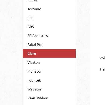
Tectonic
CSS
GRS
SB Acoustics
Faital Pro
Ciare
Vo
Visaton
Ha
Monacor
93
Fountek
R
Wavecor
RAAL Ribbon