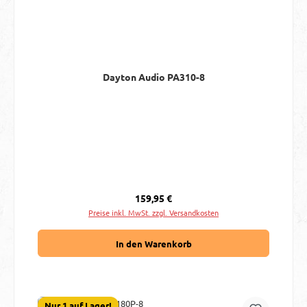
Dayton Audio PA310-8
Regulärer Preis:
159,95 €
Preise inkl. MwSt. zzgl. Versandkosten
In den Warenkorb
Nur 1 auf Lager!