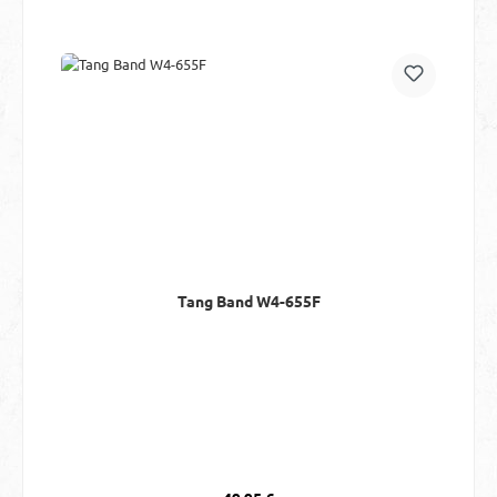
Tang Band W4-655F
Regulärer Preis: