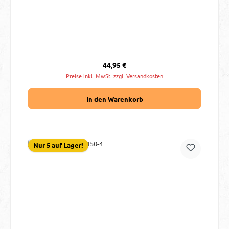
Regulärer Preis:
44,95 €
Preise inkl. MwSt. zzgl. Versandkosten
In den Warenkorb
Nur 5 auf Lager!