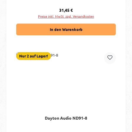
Regulärer Preis:
31,45 €
Preise inkl. MwSt. zzgl. Versandkosten
In den Warenkorb
Nur 2 auf Lager!
Dayton Audio ND91-8