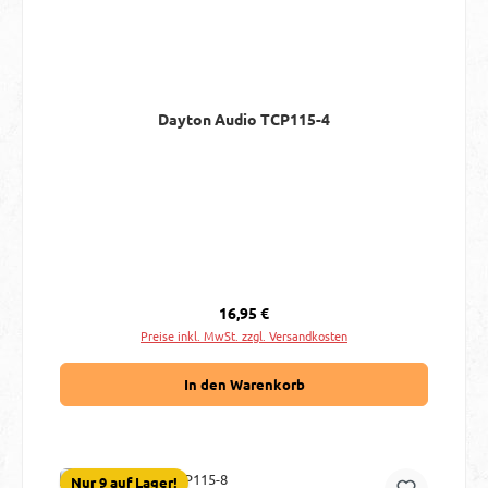
Dayton Audio TCP115-4
Regulärer Preis:
16,95 €
Preise inkl. MwSt. zzgl. Versandkosten
In den Warenkorb
Nur 9 auf Lager!