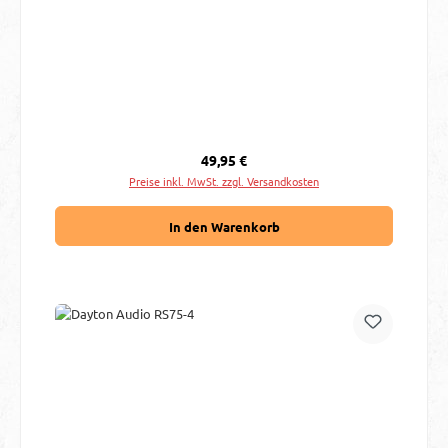
Regulärer Preis:
49,95 €
Preise inkl. MwSt. zzgl. Versandkosten
In den Warenkorb