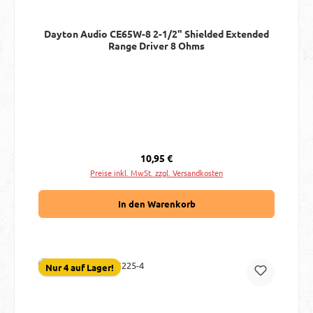
Dayton Audio CE65W-8 2-1/2" Shielded Extended
Range Driver 8 Ohms
Regulärer Preis:
10,95 €
Preise inkl. MwSt. zzgl. Versandkosten
In den Warenkorb
Nur 4 auf Lager!