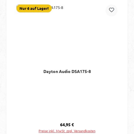
Nur 6 auf Lager!
Dayton Audio DSA175-8
Regulärer Preis:
64,95 €
Preise inkl. MwSt. zzgl. Versandkosten