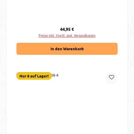
Regulärer Preis:
44,95 €
Preise inkl. MwSt. zzgl. Versandkosten
In den Warenkorb
Nur 6 auf Lager!