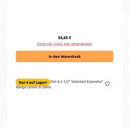
Regulärer Preis:
36,45 €
Preise inkl. MwSt. zzgl. Versandkosten
In den Warenkorb
Nur 4 auf Lager!