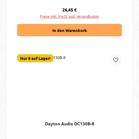
Regulärer Preis:
26,45 €
Preise inkl. MwSt. zzgl. Versandkosten
In den Warenkorb
Nur 6 auf Lager!
Dayton Audio DC130B-8