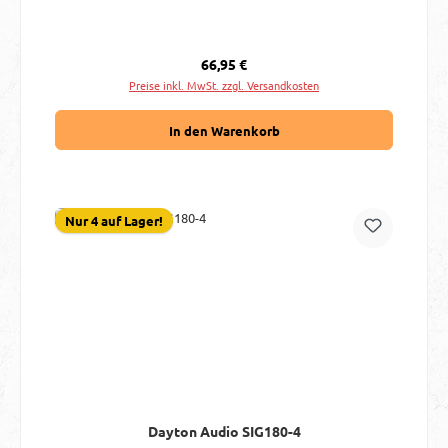
Regulärer Preis:
66,95 €
Preise inkl. MwSt. zzgl. Versandkosten
In den Warenkorb
Nur 4 auf Lager!
Dayton Audio SIG180-4