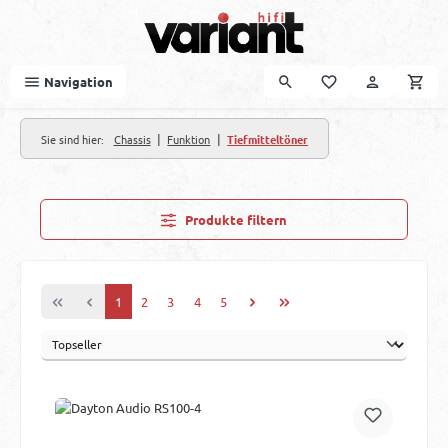
Zum Hauptinhalt springen
Navigation
|
|
Sie sind hier:
Chassis
Funktion
Tiefmitteltöner
Produkte filtern
Seite
Seite
Seite
Seite
Seite
1
2
3
4
5