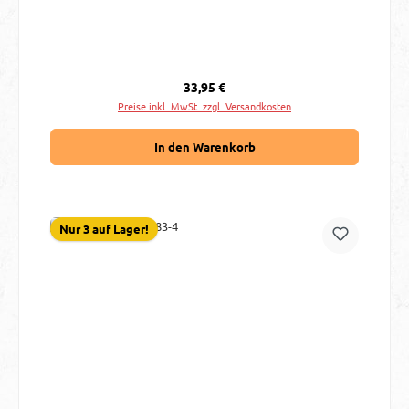
Regulärer Preis:
33,95 €
Preise inkl. MwSt. zzgl. Versandkosten
In den Warenkorb
Nur 3 auf Lager!