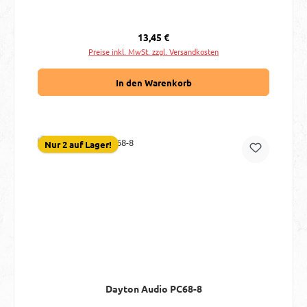
Regulärer Preis:
13,45 €
Preise inkl. MwSt. zzgl. Versandkosten
In den Warenkorb
Nur 2 auf Lager!
Dayton Audio PC68-8