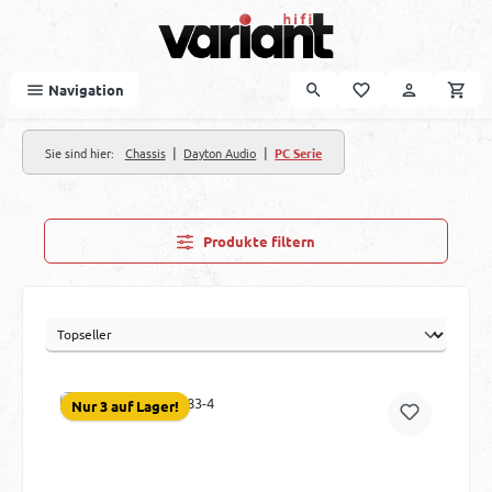
Zum Hauptinhalt springen
Navigation
|
|
Sie sind hier:
Chassis
Dayton Audio
PC Serie
Produkte filtern
Nur 3 auf Lager!