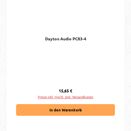
Dayton Audio PC83-4
Regulärer Preis:
15,65 €
Preise inkl. MwSt. zzgl. Versandkosten
In den Warenkorb