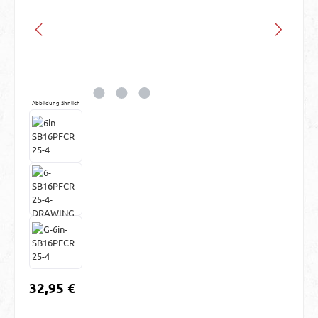
Abbildung ähnlich
Regulärer Preis:
32,95 €