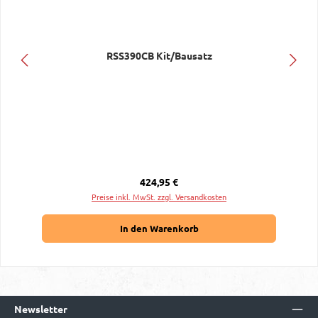
RSS390CB Kit/Bausatz
Regulärer Preis:
424,95 €
Preise inkl. MwSt. zzgl. Versandkosten
In den Warenkorb
Newsletter