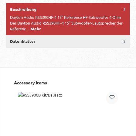
Beschreibung
Dayton Audio RSS390HF-4 15” Reference HF Subwoofer 4 Ohm
Der Dayton Audio RSS390HF-4 15" Subwoofer-Lautsprecher der
Referenc…
Mehr
Datenblätter
Produktgalerie überspringen
Accessory Items