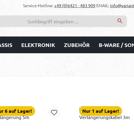
Service-Hotline:
+49 (0)6421 - 483 909
EMAIL:
info@variant
SSIS
ELEKTRONIK
ZUBEHÖR
B-WARE / S
r 6 auf Lager!
Nur 1 auf Lager!