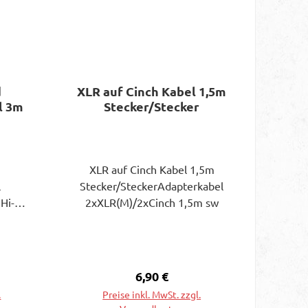
d
XLR auf Cinch Kabel 1,5m
l 3m
Stecker/Stecker
XLR auf Cinch Kabel 1,5m
l
Stecker/SteckerAdapterkabel
Hi-
2xXLR(M)/2xCinch 1,5m sw
ller
um
igen
rung
reis:
Regulärer Preis:
6,90 €
-A
.
Preise inkl. MwSt. zzgl.
aten: