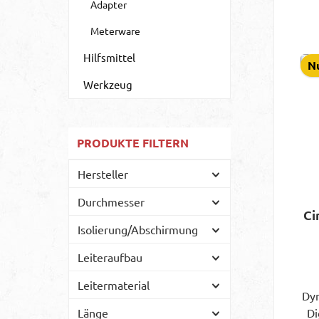
Adapter
Meterware
Hilfsmittel
V
Nu
Ge
Werkzeug
S
S
PRODUKTE FILTERN
Hersteller
Durchmesser
Ci
Isolierung/Abschirmung
Leiteraufbau
Leitermaterial
Dyn
Länge
Di