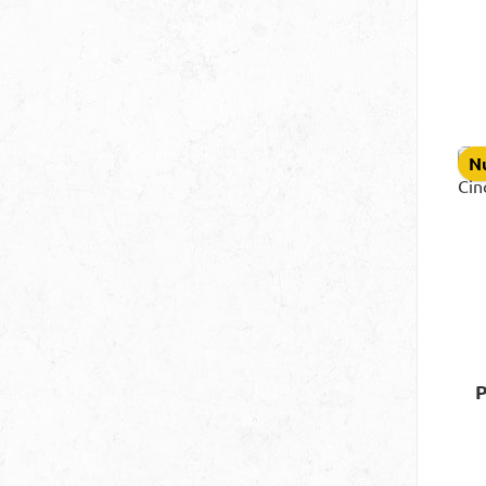
Ci
Nu
P