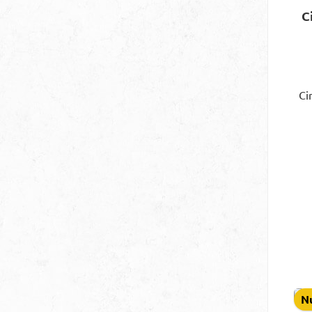
C
Ci
Nu