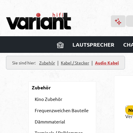
m Hauptinhalt springen
Zur Suche springen
Zur Hauptnavigation springen
LAUTSPRECHER
CHA
|
|
Sie sind hier:
Zubehör
Kabel / Stecker
Audio Kabel
Zubehör
Kino Zubehör
Nu
Frequenzweichen Bauteile
Dämmmaterial
Terminals / Polklemmen