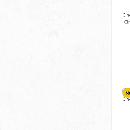
Cin
Ci
Au
zu
Cin
(24
Nu