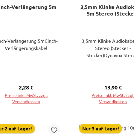
inch-Verlängerung 5m
3,5mm Klinke Audio
5m Stereo (Stecker
Stecker)
nch-Verlängerung 5mCinch-
3,5mm Klinke Audiokab
Verlängerungskabel
Stereo (Stecker -
Stecker)Dynavox Ster
Klinkenkabel Stecker-St
3.5 mm. Innenleiter 
(99,99% Kupfer), Leiter
jeweils 11 x 0.12 mm je
Regulärer Preis:
2,28 €
Regulärer Pr
13,90 €
Kabeldurchmesser ca. 
Preise inkl. MwSt. zzgl.
Preise inkl. MwSt. zzgl
Leiter mit Aluminiumsc
Versandkosten
Versandkosten
und schwarzem Nylo
Aussengeflecht zum Schu
In den Warenkorb
In den Warenkorb
Einstreuungen und
mechanischen Belastun
r 2 auf Lager!
Nur 3 auf Lager!