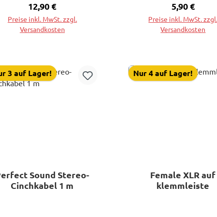
nchstecker Rot/Schwarz 24
Regulärer Preis:
12,90 €
Regulärer P
5,90 €
Karat vollvergoldet. In 5
Preise inkl. MwSt. zzgl.
Preise inkl. MwSt. zzgl
verschiedenen Längen
Versandkosten
Versandkosten
lieferbar. L = 6,0 m
In den Warenkorb
In den Warenkorb
r 3 auf Lager!
Nur 4 auf Lager!
erfect Sound Stereo-
Female XLR auf
Cinchkabel 1 m
klemmleiste