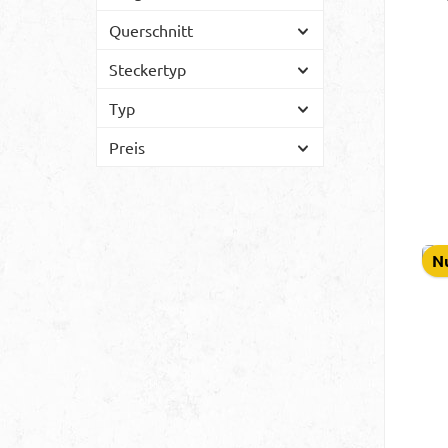
Querschnitt
A
C
Steckertyp
Ka
Typ
Bl
Preis
Dat
Ci
D
Nu