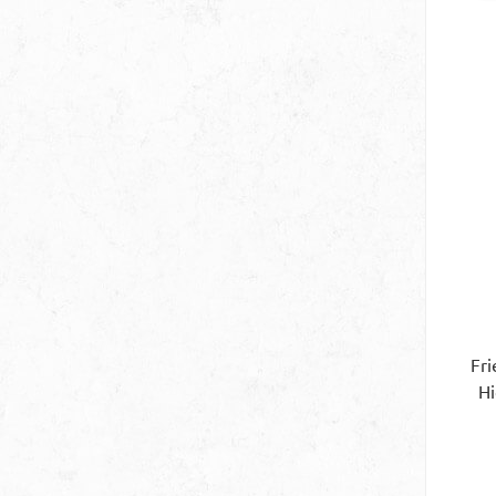
Fri
Hi
Ka
A