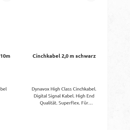
mit
 für
e
che
inke
ial:
);
x 0.12
 10m
Cinchkabel 2,0 m schwarz
ng:
ylon-
5,0 m;
m;
bel
Dynavox High Class Cinchkabel.
be:
Digital Signal Kabel. High End
ten
Qualität. Superflex. Für
Audio/Video/Home/Car. FNL
Cinchstecker Rot/schwarz 24
Karat vollvergoldet. Lieferung