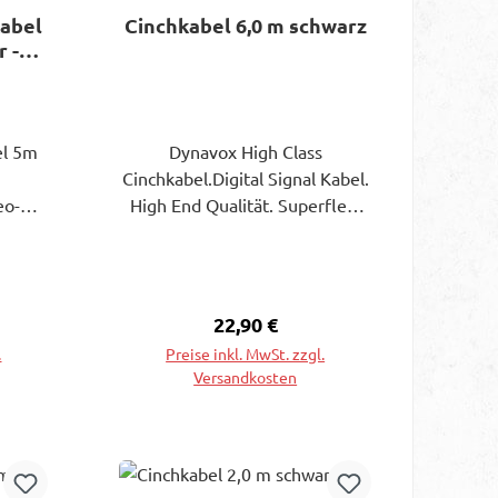
kabel
Cinchkabel 6,0 m schwarz
 -
el 5m
Dynavox High Class
Cinchkabel.Digital Signal Kabel.
eo-
High End Qualität. Superflex.
ecker
Kabel Durchm. 6 mm. CU
OFC
99,99997 %. Für
aufbau
Audio/Video/Home/Car. FNL
 Pol,
Cinchstecker Rot/Schwarz 24
eis:
Regulärer Preis:
22,90 €
5 mm.
Karat vollvergoldet. Länge 6,0
.
Preise inkl. MwSt. zzgl.
hirm
m. Farbe schwarz. Lieferung in
Versandkosten
n-
verkaufsfördernder
tz vor
Blisterverpackung.
In den Warenkorb
gen.