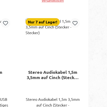
Versandkosten
r auf
ndard:
In den Warenkorb
 480
(DC)
Nur 7 auf Lager!
upfer
be:
3m
Stereo Audiokabel 1,5m
3,5mm auf Cinch (Stecker
- Stecker)
/USB
Stereo Audiokabel 1,5m 3,5mm
tiges
auf Cinch (Stecker -