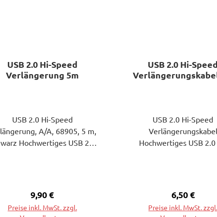
USB 2.0 Hi-Speed
USB 2.0 Hi-Spee
Verlängerung 5m
Verlängerungskabe
USB 2.0 Hi-Speed
USB 2.0 Hi-Speed
längerung, A/A, 68905, 5 m,
Verlängerungskabe
hwarz Hochwertiges USB 2.0
Hochwertiges USB 2.0 
-Speed Kabel mit schneller
Speed Kabel mit schne
Übertragungsrate zum
Übertragungsrate z
erbinden von USB- fähigen
Verbinden von USB- fäh
eräte. Kabelverlängerung
Geräte. Kabelverlänge
Regulärer Preis:
9,90 €
Regulärer P
6,50 €
kompatibel mit USB-A
kompatibel mit USB
Preise inkl. MwSt. zzgl.
Preise inkl. MwSt. zzgl
Steckern. Top-Features:
Steckern. Technische D