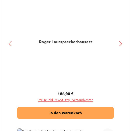
Roger Lautsprecherbausatz
Regulärer Preis:
186,90 €
Preise inkl. MwSt. zzgl. Versandkosten
In den Warenkorb