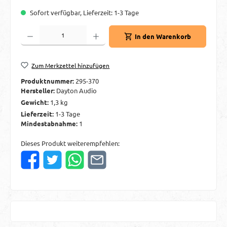
Sofort verfügbar, Lieferzeit: 1-3 Tage
Produkt Anzahl: Gib den gewünschten Wert ein oder benutze die Schaltflächen um d
In den Warenkorb
Zum Merkzettel hinzufügen
Produktnummer:
295-370
Hersteller:
Dayton Audio
Gewicht:
1,3 kg
Lieferzeit:
1-3 Tage
Mindestabnahme:
1
Dieses Produkt weiterempfehlen: