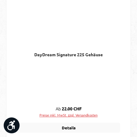
DayDream Signature 225 Gehäuse
Regulärer Preis:
Ab
22.00 CHF
Preise inkl. MwSt. zzgl. Versandkosten
Werkzeugleiste anzeigen
Details