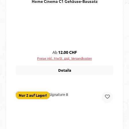
Home Cinema C1 Gehäuse-Bausatz
Regulärer Preis:
Ab
12.00 CHF
Preise inkl. MwSt. zzgl. Versandkosten
Details
Nur 2 auf Lager!