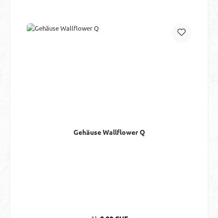
Gehäuse Wallflower Q
Regulärer Preis: