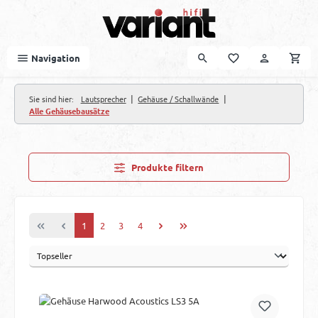
Zum Hauptinhalt springen
Navigation
|
|
Sie sind hier:
Lautsprecher
Gehäuse / Schallwände
Alle Gehäusebausätze
Produkte filtern
Seite
Seite
Seite
Seite
1
2
3
4