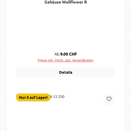
Gehäuse Wallflower R
Regulärer Preis:
Ab
9.00 CHF
Preise inkl. MwSt. zzgl. Versandkosten
Details
Nur 3 auf Lager!