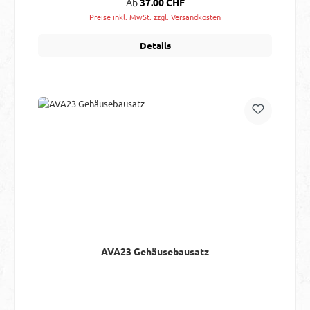
Regulärer Preis:
Ab
37.00 CHF
Preise inkl. MwSt. zzgl. Versandkosten
Details
AVA23 Gehäusebausatz