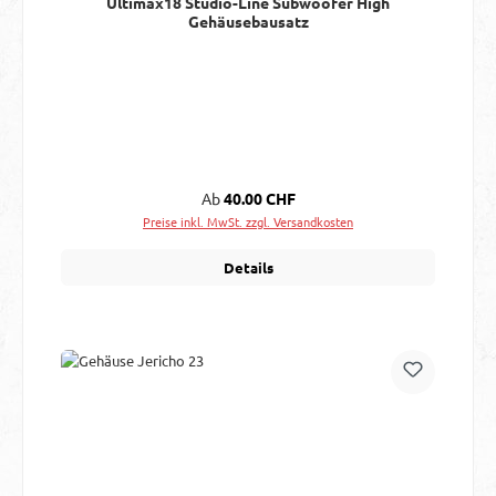
Ultimax18 Studio-Line Subwoofer High
Gehäusebausatz
Regulärer Preis:
Ab
40.00 CHF
Preise inkl. MwSt. zzgl. Versandkosten
Details