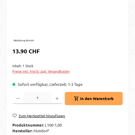
Abbildung ähnlich
Regulärer Preis:
13.90 CHF
Inhalt:
1 Stück
Preise inkl. MwSt. zzgl. Versandkosten
Sofort verfügbar, Lieferzeit: 1-3 Tage
Produkt Anzahl: Gib den gewünschten Wert ein oder benutze die Schaltflächen um d
In den Warenkorb
Zum Merkzettel hinzufügen
Produktnummer:
L100-1,00
Hersteller:
Mundorf