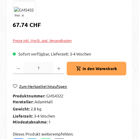
Regulärer Preis:
67.74 CHF
Preise inkl. MwSt. zzgl. Versandkosten
Sofort verfügbar, Lieferzeit: 3-4 Wochen
Produkt Anzahl: Gib den gewünschten Wert ein oder benutze die Schaltflächen um d
In den Warenkorb
Zum Merkzettel hinzufügen
Produktnummer:
GMS4322
Hersteller:
AdamHall
Gewicht:
2.8 kg
Lieferzeit:
3-4 Wochen
Mindestabnahme:
1
Dieses Produkt weiterempfehlen: