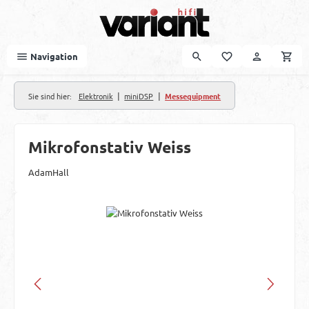
Zum Hauptinhalt springen
Navigation
|
|
Sie sind hier:
Elektronik
miniDSP
Messequipment
Mikrofonstativ Weiss
AdamHall
Bildergalerie überspringen