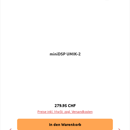
miniDSP UMIK-2
Regulärer Preis:
279.95 CHF
Preise inkl. MwSt. zzgl. Versandkosten
In den Warenkorb