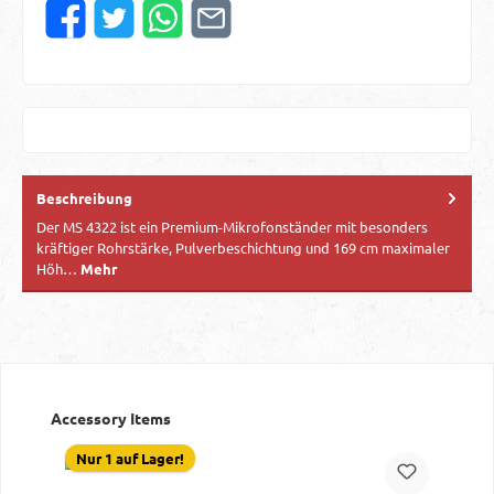
Beschreibung
Der MS 4322 ist ein Premium-Mikrofonständer mit besonders
kräftiger Rohrstärke, Pulverbeschichtung und 169 cm maximaler
Höh…
Mehr
Produktgalerie überspringen
Accessory Items
Nur 1 auf Lager!