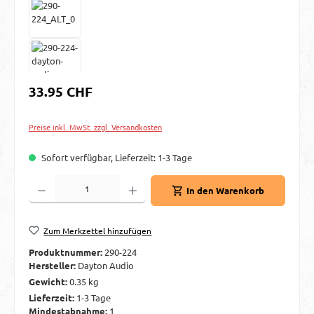
Regulärer Preis:
33.95 CHF
Preise inkl. MwSt. zzgl. Versandkosten
Sofort verfügbar, Lieferzeit: 1-3 Tage
Produkt Anzahl: Gib den gewünschten Wert ein oder benutze die Schaltflächen um d
In den Warenkorb
Zum Merkzettel hinzufügen
Produktnummer:
290-224
Hersteller:
Dayton Audio
Gewicht:
0.35 kg
Lieferzeit:
1-3 Tage
Mindestabnahme:
1