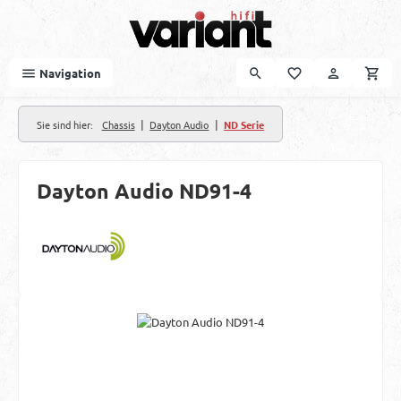
Zum Hauptinhalt springen
Navigation
|
|
Sie sind hier:
Chassis
Dayton Audio
ND Serie
Dayton Audio ND91-4
Bildergalerie überspringen