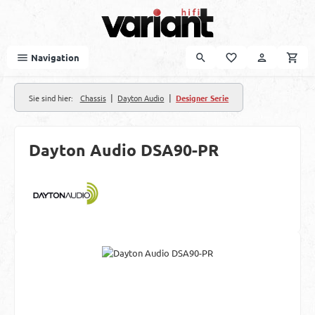
Zum Hauptinhalt springen
Navigation
|
|
Sie sind hier:
Chassis
Dayton Audio
Designer Serie
Dayton Audio DSA90-PR
Bildergalerie überspringen