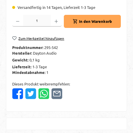
Versandfertig in 14 Tagen, Lieferzeit 1-3 Tage
Produkt Anzahl: Gib den gewünschten Wert ein oder benutze die Schaltflächen um d
In den Warenkorb
Zum Merkzettel hinzufügen
Produktnummer:
295-542
Hersteller:
Dayton Audio
Gewicht:
0,1 kg
Lieferzeit:
1-3 Tage
Mindestabnahme:
1
Dieses Produkt weiterempfehlen: