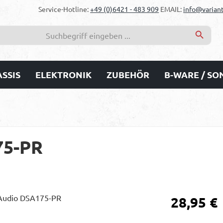
Service-Hotline:
+49 (0)6421 - 483 909
EMAIL:
info@variant
SSIS
ELEKTRONIK
ZUBEHÖR
B-WARE / S
75-PR
Regulärer Prei
28,95 €