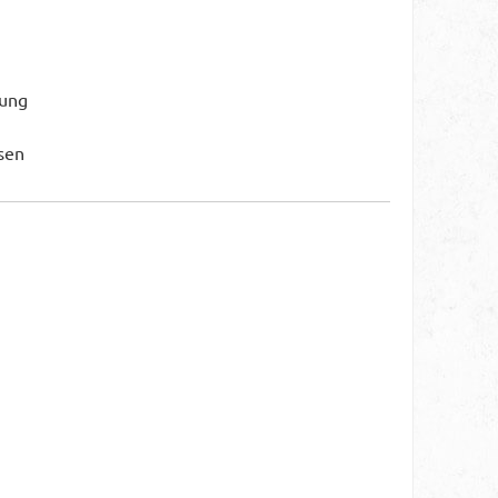
mung
sen