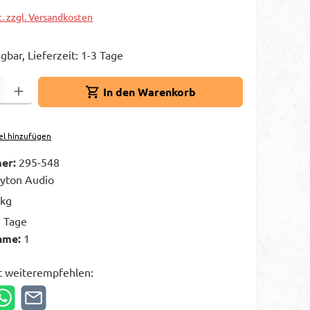
t. zzgl. Versandkosten
gbar, Lieferzeit: 1-3 Tage
Gib den gewünschten Wert ein oder benutze die Schaltflächen um die A
In den Warenkorb
el hinzufügen
er:
295-548
yton Audio
 kg
3 Tage
hme:
1
t weiterempfehlen: