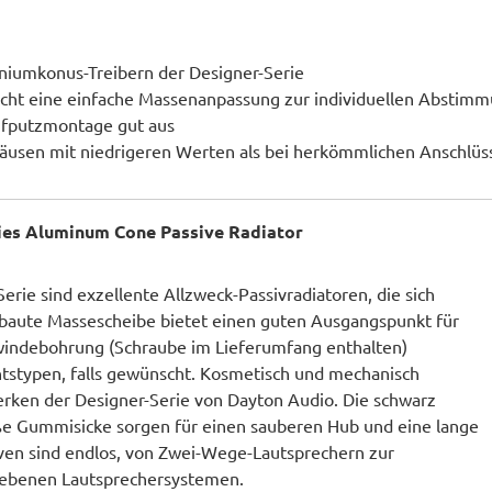
niumkonus-Treibern der Designer-Serie
icht eine einfache Massenanpassung zur individuellen Abstim
ufputzmontage gut aus
äusen mit niedrigeren Werten als bei herkömmlichen Anschlüs
ies Aluminum Cone Passive Radiator
erie sind exzellente Allzweck-Passivradiatoren, die sich
ebaute Massescheibe bietet einen guten Ausgangspunkt für
windebohrung (Schraube im Lieferumfang enthalten)
tstypen, falls gewünscht. Kosmetisch und mechanisch
erken der Designer-Serie von Dayton Audio. Die schwarz
e Gummisicke sorgen für einen sauberen Hub und eine lange
iven sind endlos, von Zwei-Wege-Lautsprechern zur
riebenen Lautsprechersystemen.