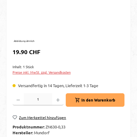
Abbildung ähnlich
Regulärer Preis:
19.90 CHF
Inhalt:
1 Stück
Preise inkl. MwSt. zzgl. Versandkosten
Versandfertig in 14 Tagen, Lieferzeit 1-3 Tage
Produkt Anzahl: Gib den gewünschten Wert ein oder benutze die Schaltflächen um d
In den Warenkorb
Zum Merkzettel hinzufügen
Produktnummer:
ZN630-0,33
Hersteller:
Mundorf