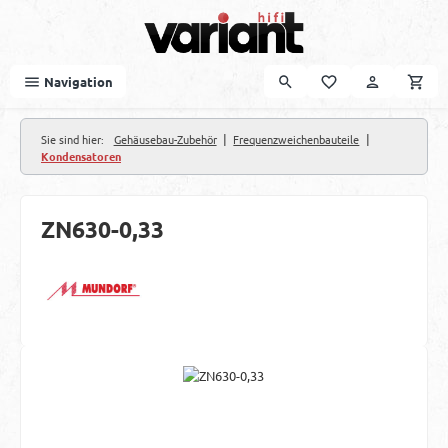
Zum Hauptinhalt springen
Navigation
|
|
Sie sind hier:
Gehäusebau-Zubehör
Frequenzweichenbauteile
Kondensatoren
ZN630-0,33
Bildergalerie überspringen