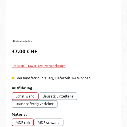
Abbildung ähnlich
Regulärer Preis:
37.00 CHF
Preise inkl. MwSt. zzgl. Versandkosten
Versandfertig in 1 Tag, Lieferzeit 3-4 Wochen
auswählen
Ausführung
Schallwand
Bausatz Einzelteile
Bausatz fertig verleimt
auswählen
Material
MDF roh
MDF schwarz