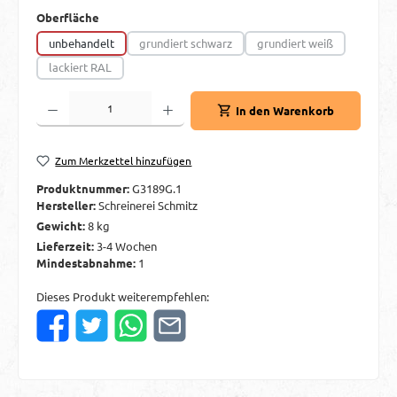
auswählen
Oberfläche
unbehandelt
grundiert schwarz
grundiert weiß
(Diese Option ist zurzeit nicht verfügbar.)
(Diese Option ist zurzei
lackiert RAL
(Diese Option ist zurzeit nicht verfügbar.)
Produkt Anzahl: Gib den gewünschten Wert ein oder benutze die Schaltflächen um d
In den Warenkorb
Zum Merkzettel hinzufügen
Produktnummer:
G3189G.1
Hersteller:
Schreinerei Schmitz
Gewicht:
8 kg
Lieferzeit:
3-4 Wochen
Mindestabnahme:
1
Dieses Produkt weiterempfehlen: