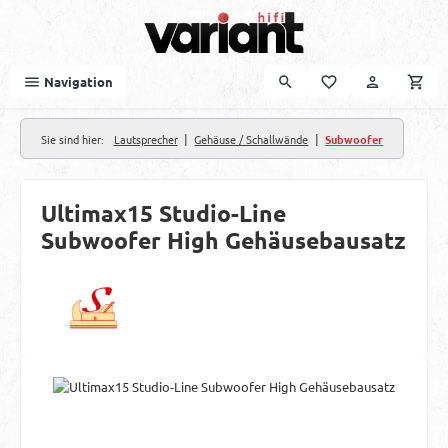
Zum Hauptinhalt springen
Navigation
|
|
Sie sind hier:
Lautsprecher
Gehäuse / Schallwände
Subwoofer
Ultimax15 Studio-Line
Subwoofer High Gehäusebausatz
Bildergalerie überspringen