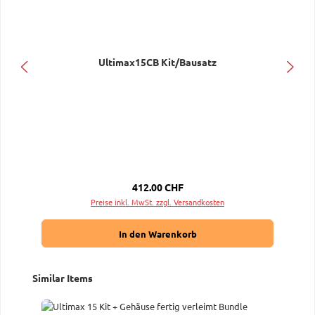
Ultimax15CB Kit/Bausatz
Regulärer Preis:
412.00 CHF
Preise inkl. MwSt. zzgl. Versandkosten
In den Warenkorb
Produktgalerie überspringen
Similar Items