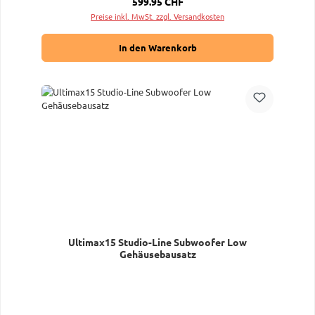
Regulärer Preis:
599.95 CHF
Preise inkl. MwSt. zzgl. Versandkosten
In den Warenkorb
Ultimax15 Studio-Line Subwoofer Low
Gehäusebausatz