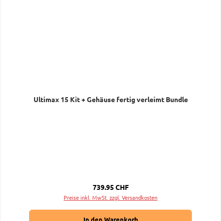
Ultimax 15 Kit + Gehäuse fertig verleimt Bundle
Regulärer Preis:
739.95 CHF
Preise inkl. MwSt. zzgl. Versandkosten
In den Warenkorb