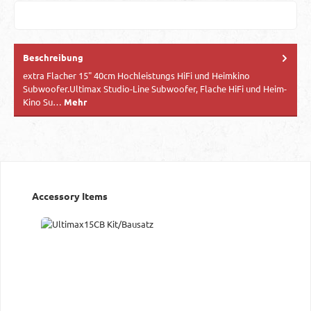
Beschreibung
extra Flacher 15" 40cm Hochleistungs HiFi und Heimkino
Subwoofer.Ultimax Studio-Line Subwoofer, Flache HiFi und Heim-
Kino Su…
Mehr
Produktgalerie überspringen
Accessory Items