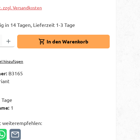
t. zzgl. Versandkosten
g in 14 Tagen, Lieferzeit 1-3 Tage
Gib den gewünschten Wert ein oder benutze die Schaltflächen um die A
In den Warenkorb
el hinzufügen
er:
B3165
riant
3 Tage
hme:
1
t weiterempfehlen: