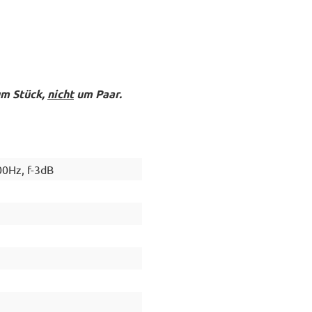
um Stück,
nicht
um Paar.
00Hz, f-3dB