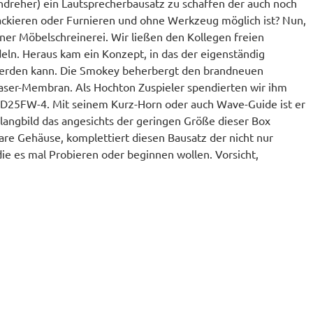
reher) ein Lautsprecherbausatz zu schaffen der auch noch
ackieren oder Furnieren und ohne Werkzeug möglich ist? Nun,
ner Möbelschreinerei. Wir ließen den Kollegen freien
ln. Heraus kam ein Konzept, in das der eigenständig
 werden kann. Die Smokey beherbergt den brandneuen
faser-Membran. Als Hochton Zuspieler spendierten wir ihm
ND25FW-4. Mit seinem Kurz-Horn oder auch Wave-Guide ist er
langbild das angesichts der geringen Größe dieser Box
are Gehäuse, komplettiert diesen Bausatz der nicht nur
 die es mal Probieren oder beginnen wollen. Vorsicht,