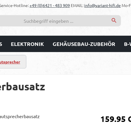
Service-Hotline:
+49 (0)6421 - 483 909
EMAIL:
info@variant-hifi.de
Mo-Fr
S
ELEKTRONIK
GEHÄUSEBAU-ZUBEHÖR
B-
autsprecher
rbausatz
Regulärer Prei
159.95 