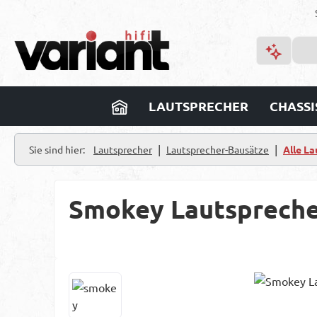
m Hauptinhalt springen
Zur Suche springen
Zur Hauptnavigation springen
LAUTSPRECHER
CHASSI
|
|
Sie sind hier:
Lautsprecher
Lautsprecher-Bausätze
Alle L
Smokey Lautspreche
Bildergalerie überspringen