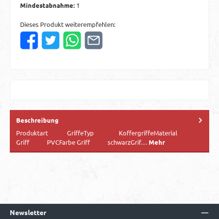
Mindestabnahme:
1
Dieses Produkt weiterempfehlen:
Beschreibung
Produktart GriffeTyp KoffergriffeMaterial
Griff PVCFarbe Griff schwarzGrif…
Mehr
Newsletter