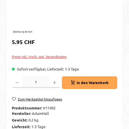
Abbildung ähnlich
Regulärer Preis:
5.95 CHF
Preise inkl. MwSt. zzgl. Versandkosten
Sofort verfügbar, Lieferzeit: 1-3 Tage
Produkt Anzahl: Gib den gewünschten Wert ein oder benutze die Schaltflächen um d
In den Warenkorb
Zum Merkzettel hinzufügen
Produktnummer:
V11492
Hersteller:
AdamHall
Gewicht:
0.2 kg
Lieferzeit:
1-3 Tage