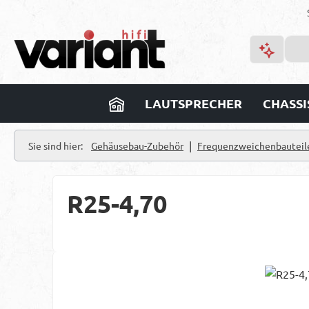
m Hauptinhalt springen
Zur Suche springen
Zur Hauptnavigation springen
LAUTSPRECHER
CHASSI
|
Sie sind hier:
Gehäusebau-Zubehör
Frequenzweichenbauteil
R25-4,70
Bildergalerie überspringen