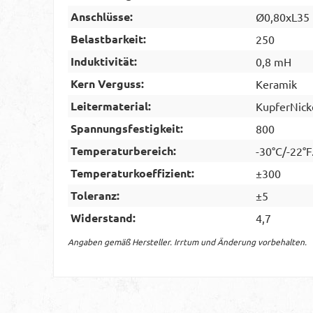
Anschlüsse:
Ø0,80xL35
Belastbarkeit:
250
Induktivität:
0,8 mH
Kern Verguss:
Keramik
Leitermaterial:
KupferNick
Spannungsfestigkeit:
800
Temperaturbereich:
-30°C/-22°F
Temperaturkoeffizient:
±300
Toleranz:
±5
Widerstand:
4,7
Angaben gemäß Hersteller. Irrtum und Änderung vorbehalten.