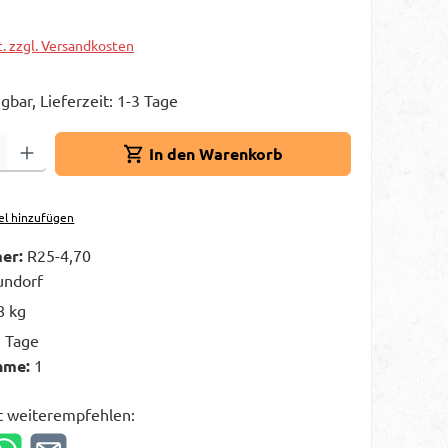
t. zzgl. Versandkosten
gbar, Lieferzeit: 1-3 Tage
Gib den gewünschten Wert ein oder benutze die Schaltflächen um die A
In den Warenkorb
el hinzufügen
er:
R25-4,70
ndorf
8 kg
3 Tage
hme:
1
t weiterempfehlen: