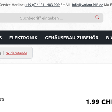
Service-Hotline:
+49 (0)6421 - 483 909
EMAIL:
info@variant-hifi.de
Mo-Fr
S
ELEKTRONIK
GEHÄUSEBAU-ZUBEHÖR
B-
|
e
Widerstände
Regulärer Prei
1.99 CH