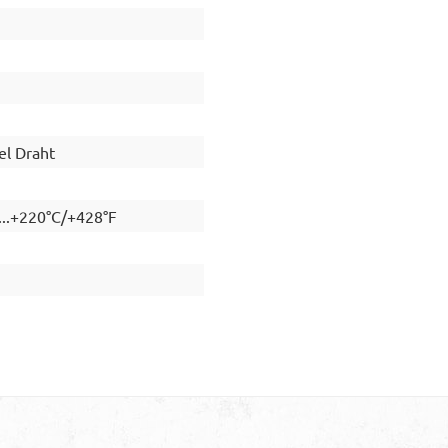
el Draht
...+220°C/+428°F