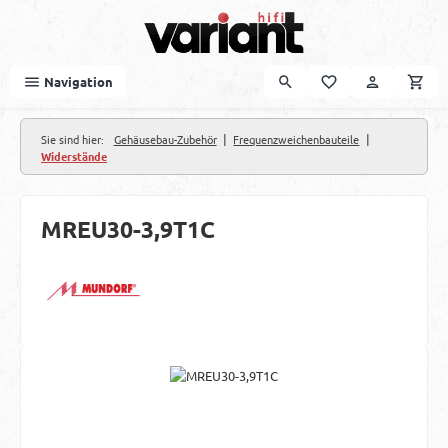
Zum Hauptinhalt springen
Navigation
|
|
Sie sind hier:
Gehäusebau-Zubehör
Frequenzweichenbauteile
Widerstände
MREU30-3,9T1C
Bildergalerie überspringen