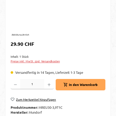
Abbildung ähnlich
Regulärer Preis:
29.90 CHF
Inhalt:
1 Stück
Preise inkl. MwSt. zzgl. Versandkosten
Versandfertig in 14 Tagen, Lieferzeit 1-3 Tage
Produkt Anzahl: Gib den gewünschten Wert ein oder benutze die Schaltflächen um d
In den Warenkorb
Zum Merkzettel hinzufügen
Produktnummer:
MREU30-3,9T1C
Hersteller:
Mundorf