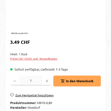
Abbildung ähnlich
Regulärer Preis:
3.49 CHF
Inhalt:
1 Stück
Preise inkl. MwSt. zzgl. Versandkosten
Sofort verfügbar, Lieferzeit: 1-3 Tage
Produkt Anzahl: Gib den gewünschten Wert ein oder benutze die Schaltflächen um d
In den Warenkorb
Zum Merkzettel hinzufügen
Produktnummer:
MR10-6,80
Hersteller:
Mundorf