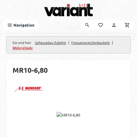
Zum Hauptinhalt springen
Navigation
|
|
Sie sind hier:
Gehäusebau-Zubehör
Frequenzweichenbauteile
Widerstände
MR10-6,80
Bildergalerie überspringen