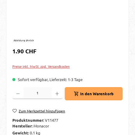
Abbildung ähnlich
Regulärer Preis:
1.90 CHF
Preise inkl. MwSt. zzgl. Versandkosten
Sofort verfügbar, Lieferzeit: 1-3 Tage
Produkt Anzahl: Gib den gewünschten Wert ein oder benutze die Schaltflächen um d
In den Warenkorb
Zum Merkzettel hinzufügen
Produktnummer:
V11477
Hersteller:
Monacor
Gewicht:
0.1 kg