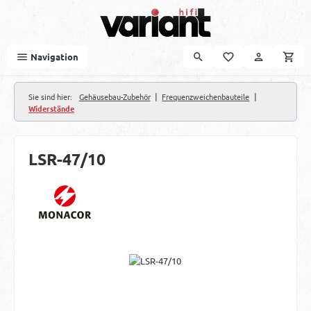
Zum Hauptinhalt springen
Navigation
|
|
Sie sind hier:
Gehäusebau-Zubehör
Frequenzweichenbauteile
Widerstände
LSR-47/10
Bildergalerie überspringen